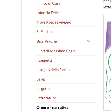
per 
Il mito di Cura
lett
Infanzia Felice
#iorestoacasaeleggo
SdF articoli
Bios Psychè
I libri di Massimo Fagioli
I saggetti
Il sogno della farfalla
Le api
Le gerle
Letterature
Omero - narrativa