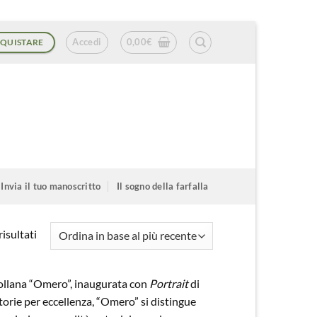
Accedi
0,00
€
QUISTARE
Invia il tuo manoscritto
Il sogno della farfalla
Ordina
isultati
in
base
a Collana “Omero”, inaugurata con
Portrait
di
al
torie per eccellenza, “Omero” si distingue
più