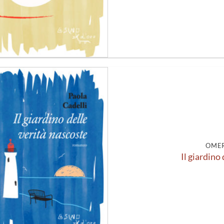
Aggiungi
alla lista
dei
desideri
OMER
Il giardino