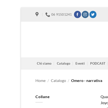
Salta
06 91501241
ai
contenuti
Chi siamo
Catalogo
Eventi
PODCAST
Home
/
Catalogo
/
Omero - narrativa
Collane
Qual
Joyc