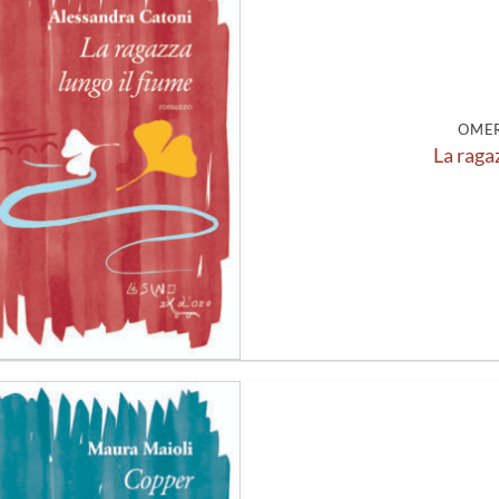
Aggiungi
alla lista
dei
desideri
OMER
La raga
Aggiungi
alla lista
dei
desideri