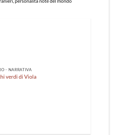
e stranieri, personalità note del mondo
recente
O - NARRATIVA
hi verdi di Viola