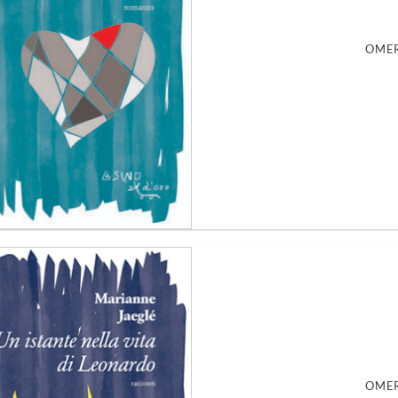
OMER
Aggiungi
alla lista
dei
desideri
OMER