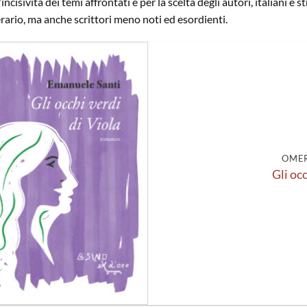
l’incisività dei temi affrontati e per la scelta degli autori, italiani 
erario, ma anche scrittori meno noti ed esordienti.
Aggiungi
alla lista
dei
desideri
OMER
Gli occ