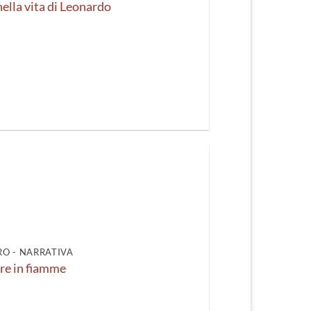
nella vita di Leonardo
O - NARRATIVA
e in fiamme