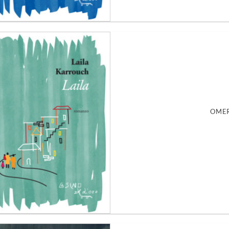
Aggiungi
alla lista
dei
desideri
OMER