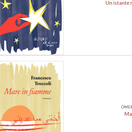
Un istante 
Aggiungi
alla lista
dei
desideri
OMER
Mar