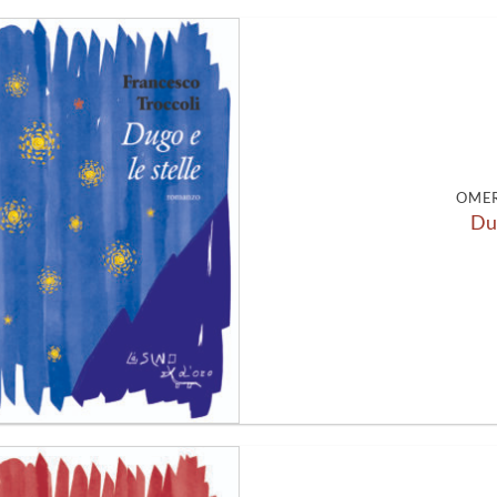
Aggiungi
alla lista
dei
desideri
OMER
Dug