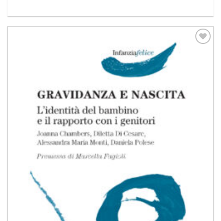
Aggiungi
alla lista
dei
desideri