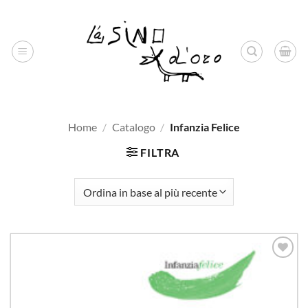
Salta
ai
contenuti
Home
/
Catalogo
/
Infanzia Felice
FILTRA
Aggiungi
alla lista
dei
desideri