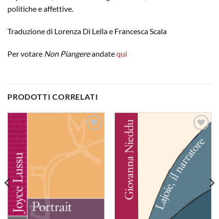
politiche e affettive.
Traduzione di Lorenza Di Lella e Francesca Scala
Per votare
Non Piangere
andate
qui
PRODOTTI CORRELATI
Aggiungi
Aggiungi
alla lista
alla lista
dei
dei
desideri
desideri