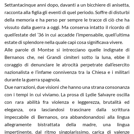
Settantacinque anni dopo, davanti a un bicchiere di anisetta,
racconta alla figlia gli eventi di quel periodo. Soffre di disturbi
della memoria e ha perso per sempre le tracce di ciò che ha
vissuto dalla guerra a oggi. Ma conserva intatto il ricordo di
quell’estate del ’36 in cui accadde l’impensabile, quell’ultima
estate di splendore nella quale capì cosa significava vivere.
Alle parole di Montse si intrecciano quelle indignate di
Bernanos che, nei Grandi cimiteri sotto la luna, ebbe il
coraggio di denunciare le atrocità perpetrate dall’esercito
nazionalista e l’infame connivenza tra la Chiesa e i militari
durante la guerra spagnola.
Due narrazioni, due visioni che hanno una strana consonanza
con i tempi in cui viviamo. La prosa di Lydie Salvayre oscilla
con rara abilità fra violenza e leggerezza, brutalità ed
eleganza, ora lasciandosi trascinare dalla scrittura
impeccabile di Bernanos, ora abbandonandosi alla lingua
allegramente bistrattata della madre, una lingua
impertinente, dal ritmo singolarissimo, carica di valenze