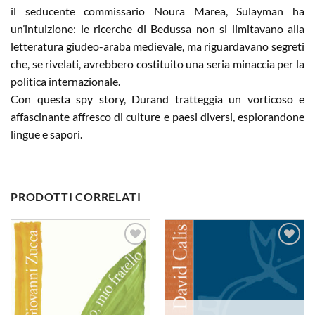
il seducente commissario Noura Marea, Sulayman ha
un’intuizione: le ricerche di Bedussa non si limitavano alla
letteratura giudeo-araba medievale, ma riguardavano segreti
che, se rivelati, avrebbero costituito una seria minaccia per la
politica internazionale.
Con questa spy story, Durand tratteggia un vorticoso e
affascinante affresco di culture e paesi diversi, esplorandone
lingue e sapori.
PRODOTTI CORRELATI
Aggiungi
Aggiungi
alla lista
alla lista
dei
dei
desideri
desideri