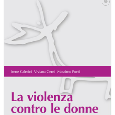
Aggiungi
alla lista
dei
desideri