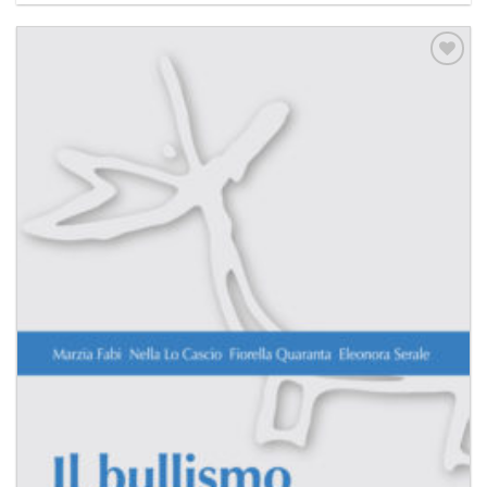
Aggiungi
alla lista
dei
desideri