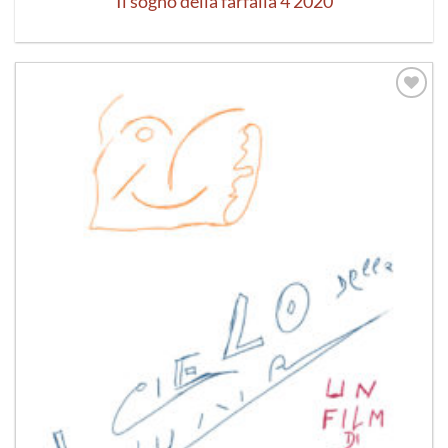
Il sogno della farfalla 4 2020
Aggiungi
alla lista
dei
desideri