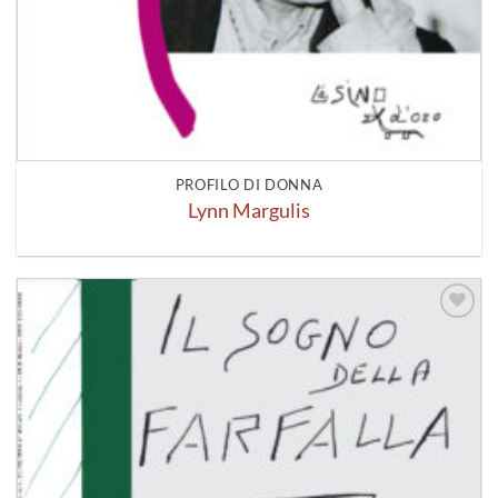
PROFILO DI DONNA
Lynn Margulis
Aggiungi
alla lista
dei
desideri