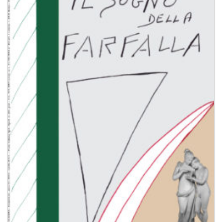
Aggiungi
alla lista
dei
desideri