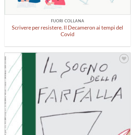
FUORI COLLANA
Scrivere per resistere. Il Decameron ai tempi del
Covid
Aggiungi
alla lista
dei
desideri