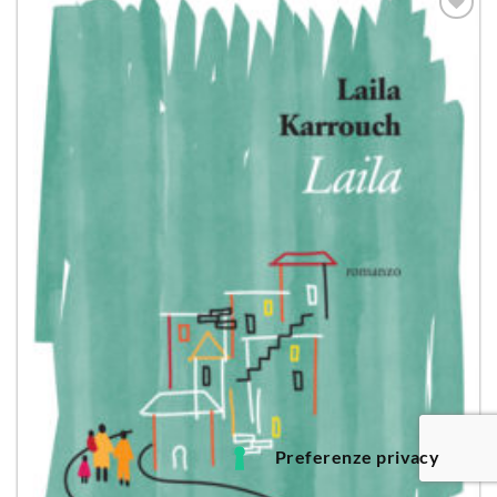
Aggiungi
alla lista
dei
desideri