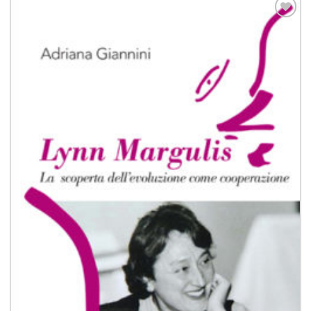
Aggiungi
alla lista
dei
desideri