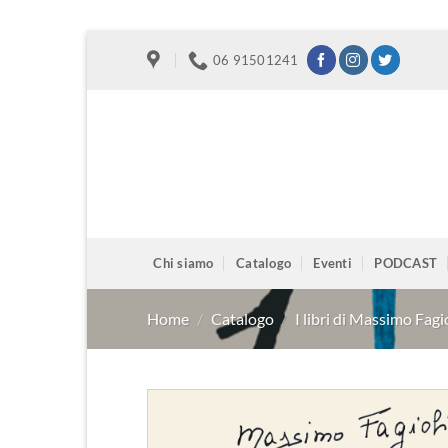
Salta
06 91501241
ai
contenuti
Chi siamo
Catalogo
Eventi
PODCAST
Home
/
Catalogo
/
I libri di Massimo Fagi