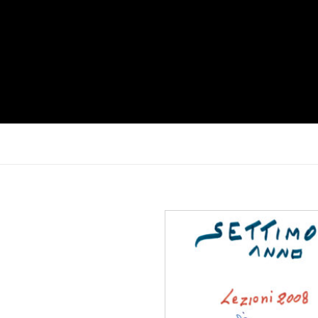
Agg
alla
d
des