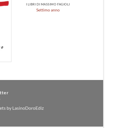
I LIBRI DI MASSIMO FAGIOLI
Settimo anno
tter
ets by LasinoDoroEdiz