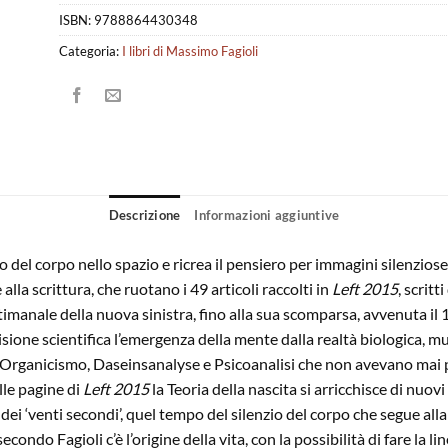
ISBN:
9788864430348
Categoria:
I libri di Massimo Fagioli
Descrizione
Informazioni aggiuntive
del corpo nello spazio e ricrea il pensiero per immagini silenziose
alla scrittura, che ruotano i 49 articoli raccolti in
Left 2015
, scrit
imanale della nuova sinistra, fino alla sua scomparsa, avvenuta il 1
isione scientifica l’emergenza della mente dalla realtà biologica, mu
Organicismo, Daseinsanalyse e Psicoanalisi che non avevano mai p
lle pagine di
Left 2015
la Teoria della nascita si arricchisce di nuovi
dei ‘venti secondi’, quel tempo del silenzio del corpo che segue all
condo Fagioli c’è l’origine della vita, con la possibilità di fare la li