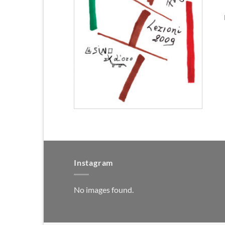
SSIMO FAGIOLI
rizione. Lezioni
– v.e.
Instagram
No images found.