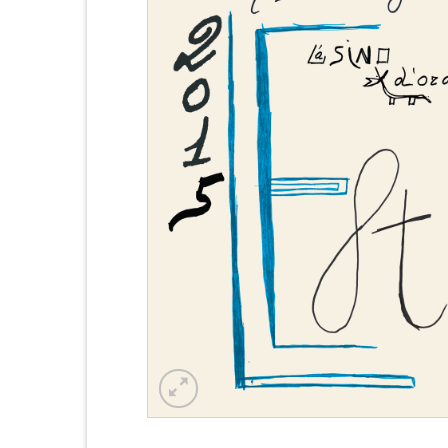
Aggiu
alla li
dei
deside