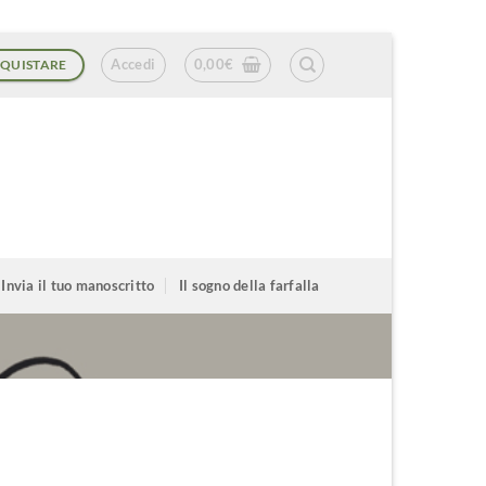
Accedi
0,00
€
QUISTARE
Invia il tuo manoscritto
Il sogno della farfalla