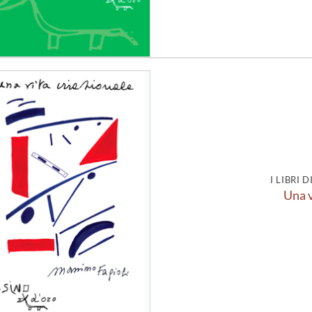
Aggiungi
alla lista
dei
desideri
I LIBRI 
Una v