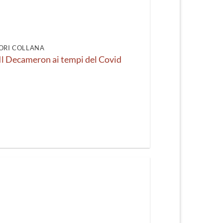
recente
ORI COLLANA
. Il Decameron ai tempi del Covid