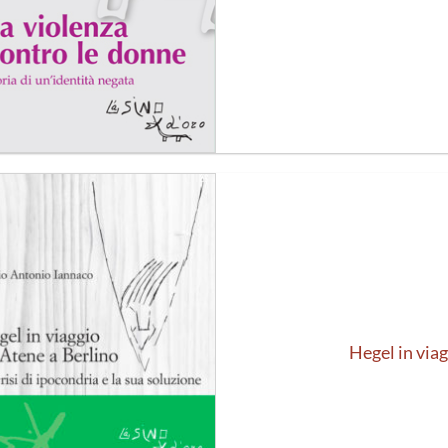
Aggiungi
alla lista
dei
desideri
Hegel in via