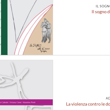
IL SOGN
Il sogno d
Aggiungi
alla lista
dei
desideri
A
La violenza contro le d