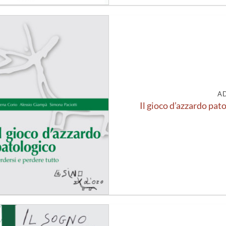
Aggiungi
alla lista
dei
desideri
A
Il gioco d’azzardo pat