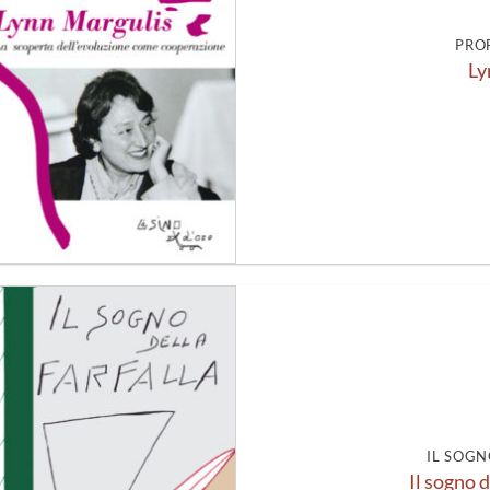
PRO
Ly
Aggiungi
alla lista
dei
desideri
IL SOGN
Il sogno d