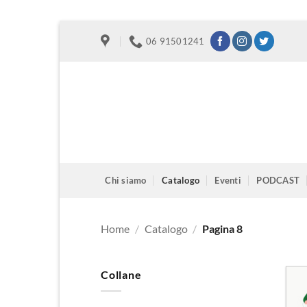
Salta
06 91501241
ai
contenuti
Chi siamo
Catalogo
Eventi
PODCAST
Home
/
Catalogo
/
Pagina 8
Collane