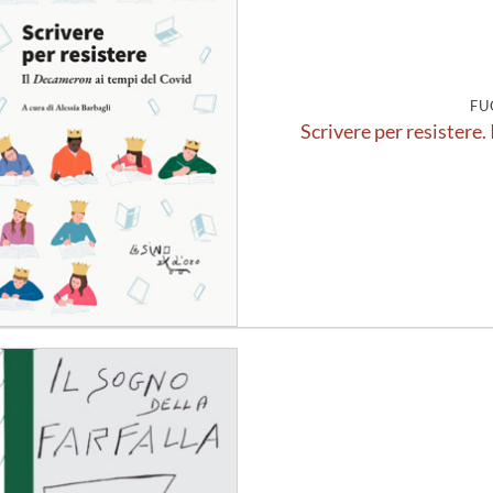
alla lista
dei
desideri
FU
Scrivere per resistere
Aggiungi
alla lista
dei
desideri