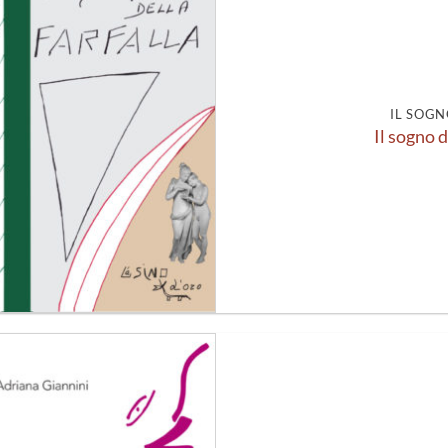
Aggiungi
alla lista
dei
desideri
IL SOGN
Il sogno d
Aggiungi
alla lista
dei
desideri