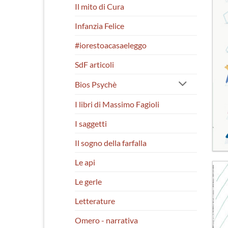
Il mito di Cura
Infanzia Felice
#iorestoacasaeleggo
SdF articoli
Bios Psychè
I libri di Massimo Fagioli
I saggetti
Il sogno della farfalla
Le api
Le gerle
Letterature
Omero - narrativa