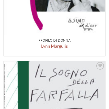
PROFILO DI DONNA
Lynn Margulis
Aggiungi
alla lista
dei
desideri