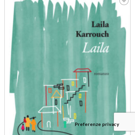
Aggiungi
alla lista
dei
desideri