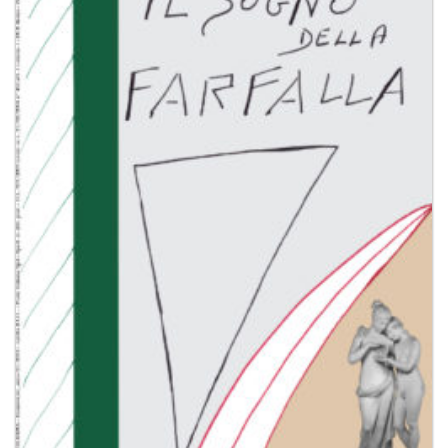
Aggiungi
alla lista
dei
desideri