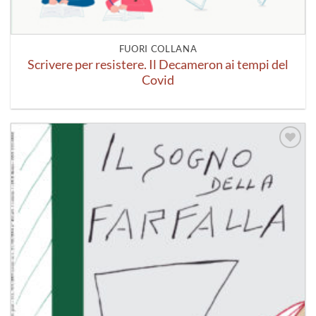
FUORI COLLANA
Scrivere per resistere. Il Decameron ai tempi del
Covid
Aggiungi
alla lista
dei
desideri