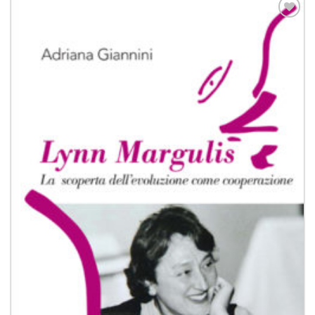
Aggiungi
alla lista
dei
desideri