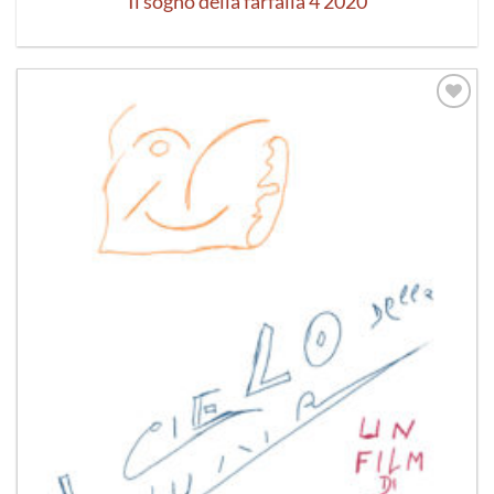
Il sogno della farfalla 4 2020
Aggiungi
alla lista
dei
desideri