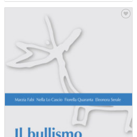
Aggiungi
alla lista
dei
desideri