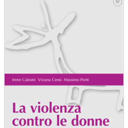
Aggiungi
alla lista
dei
desideri