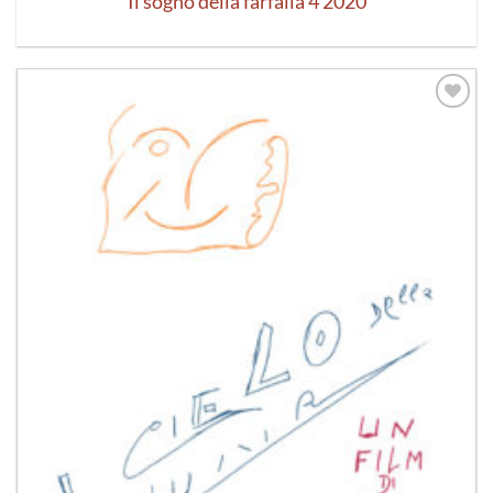
Il sogno della farfalla 4 2020
Aggiungi
alla lista
dei
desideri