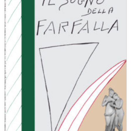
Aggiungi
alla lista
dei
desideri