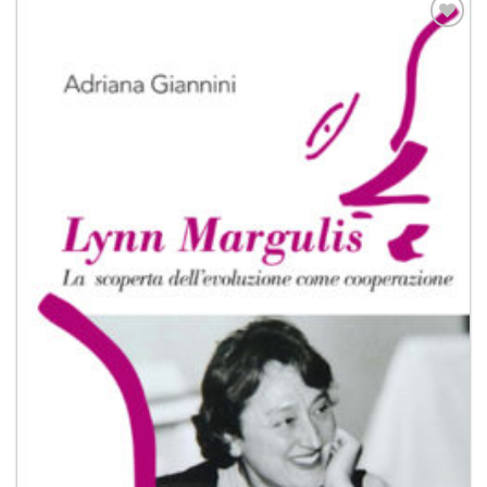
Aggiungi
alla lista
dei
desideri