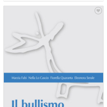
Aggiungi
alla lista
dei
desideri