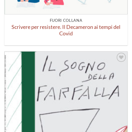
FUORI COLLANA
Scrivere per resistere. Il Decameron ai tempi del
Covid
Aggiungi
alla lista
dei
desideri