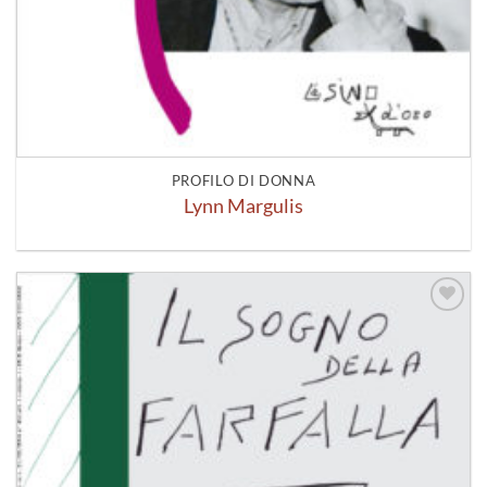
PROFILO DI DONNA
Lynn Margulis
Aggiungi
alla lista
dei
desideri