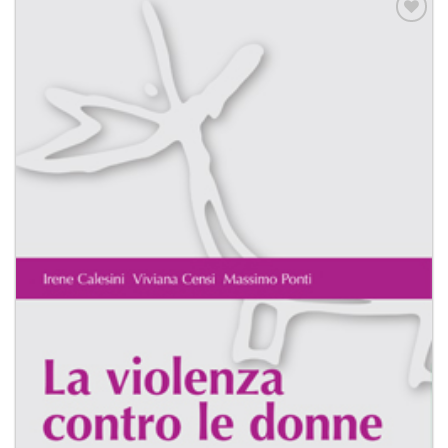
Aggiungi
alla lista
dei
desideri