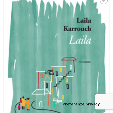
Aggiungi
alla lista
dei
desideri