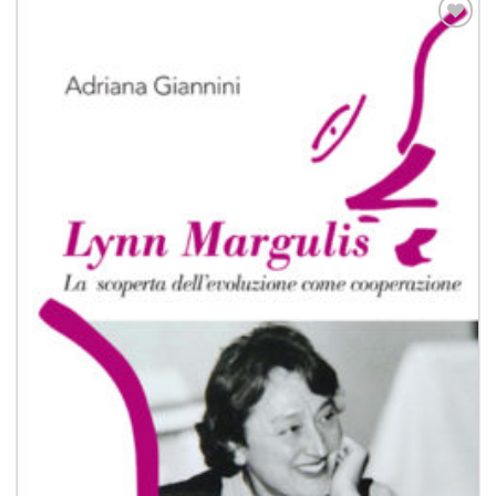
Aggiungi
alla lista
dei
desideri