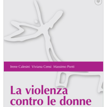
Aggiungi
alla lista
dei
desideri