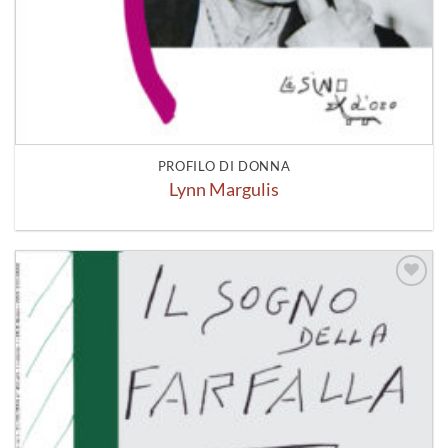
PROFILO DI DONNA
Lynn Margulis
Aggiungi
alla lista
dei
desideri