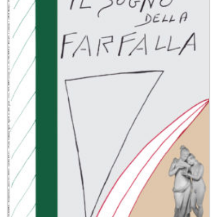
Aggiungi
alla lista
dei
desideri