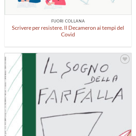
FUORI COLLANA
Scrivere per resistere. Il Decameron ai tempi del
Covid
Aggiungi
alla lista
dei
desideri