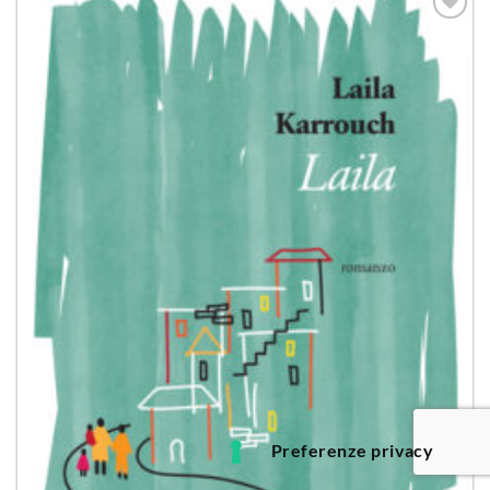
Aggiungi
alla lista
dei
desideri