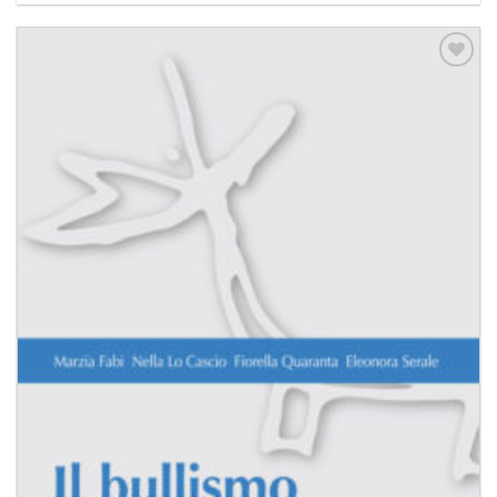
Aggiungi
alla lista
dei
desideri