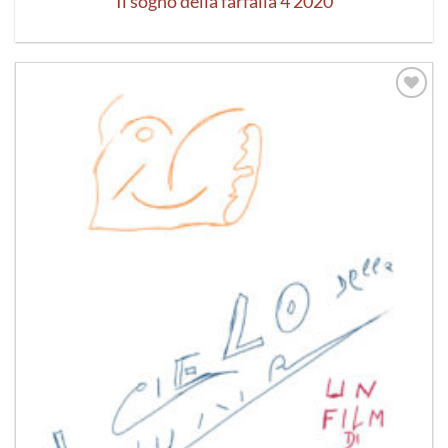
Il sogno della farfalla 4 2020
Aggiungi
alla lista
dei
desideri