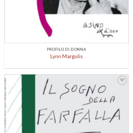
PROFILO DI DONNA
Lynn Margulis
Aggiungi
alla lista
dei
desideri