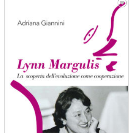
Aggiungi
alla lista
dei
desideri