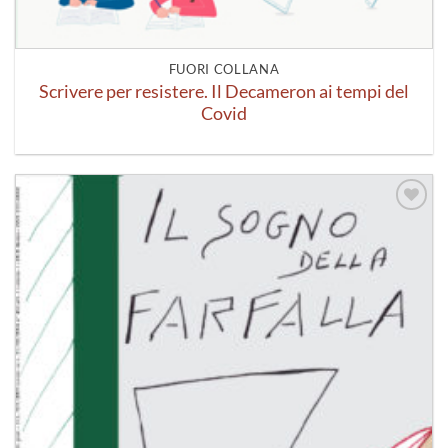
FUORI COLLANA
Scrivere per resistere. Il Decameron ai tempi del
Covid
Aggiungi
alla lista
dei
desideri