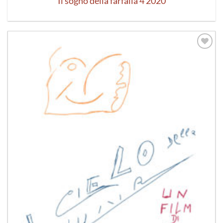
Il sogno della farfalla 4 2020
Aggiungi
alla lista
dei
desideri