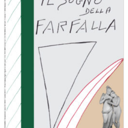
Aggiungi
alla lista
dei
desideri