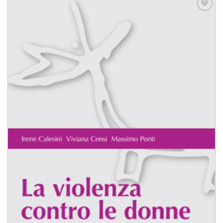
Aggiungi
alla lista
dei
desideri