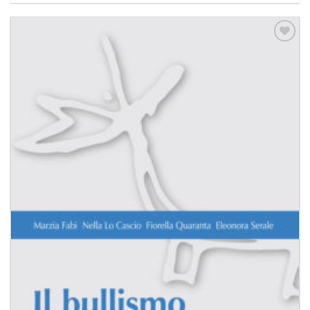
Aggiungi
alla lista
dei
desideri