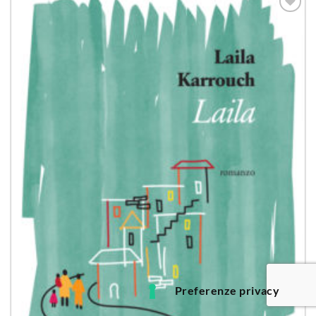
Aggiungi
alla lista
dei
desideri