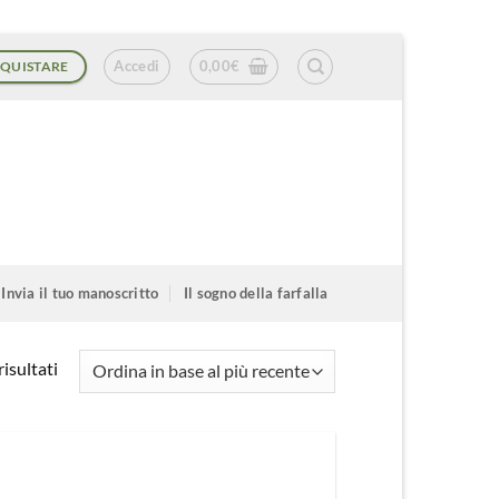
Accedi
0,00
€
QUISTARE
Invia il tuo manoscritto
Il sogno della farfalla
Ordina
isultati
in
base
al
più