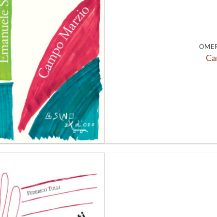
alla lista
dei
desideri
OMER
Ca
Aggiungi
alla lista
dei
desideri