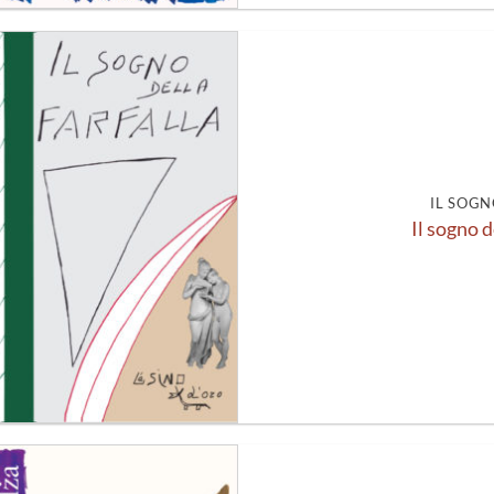
Aggiungi
alla lista
dei
desideri
IL SOGN
Il sogno d