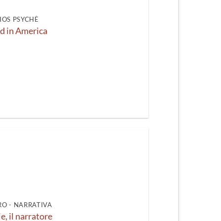
IOS PSYCHÈ
 in America
O - NARRATIVA
e, il narratore