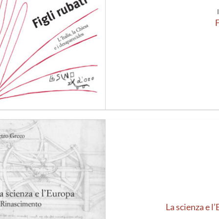
F
Aggiungi
alla lista
dei
desideri
La scienza e l