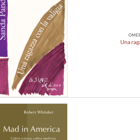
Aggiungi
alla lista
dei
desideri
OMER
Una raga
Aggiungi
alla lista
dei
desideri