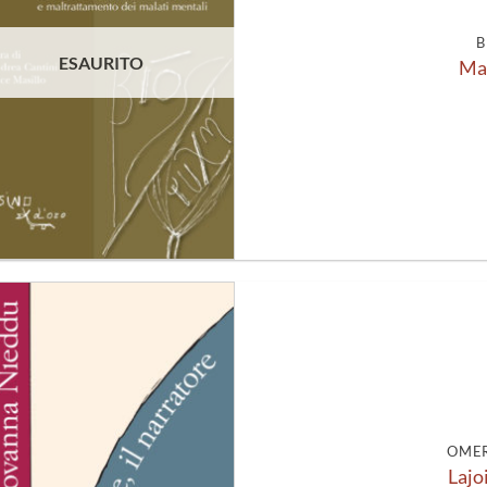
B
ESAURITO
Mad
Aggiungi
alla lista
dei
desideri
OMER
Lajoi