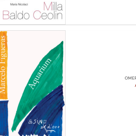
Aggiungi
alla lista
dei
desideri
OMER