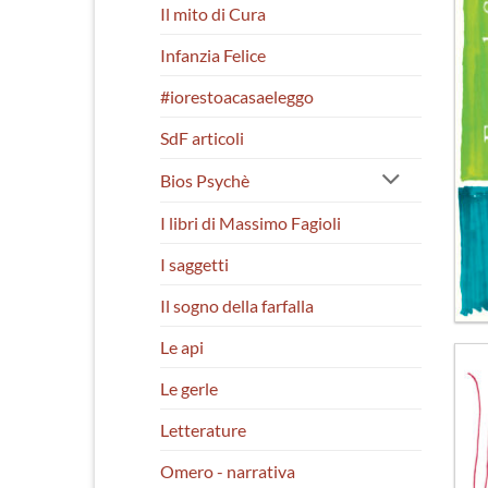
Il mito di Cura
Infanzia Felice
#iorestoacasaeleggo
SdF articoli
Bios Psychè
I libri di Massimo Fagioli
I saggetti
Il sogno della farfalla
Le api
Le gerle
Letterature
Omero - narrativa