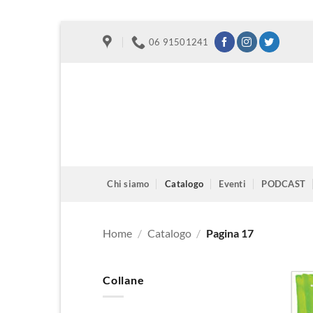
Salta
06 91501241
ai
contenuti
Chi siamo
Catalogo
Eventi
PODCAST
Home
/
Catalogo
/
Pagina 17
Collane