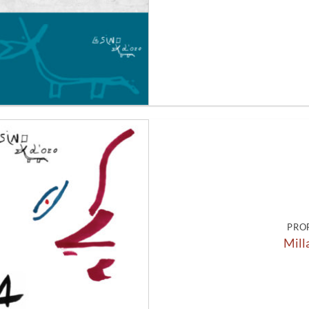
Aggiungi
alla lista
dei
desideri
PRO
Mill