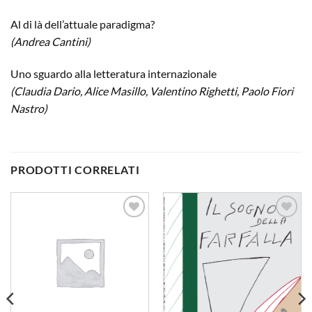
Al di là dell’attuale paradigma?
(Andrea Cantini)
Uno sguardo alla letteratura internazionale
(Claudia Dario, Alice Masillo, Valentino Righetti, Paolo Fiori
Nastro)
PRODOTTI CORRELATI
Aggiungi
Aggiungi
alla lista
alla lista
dei
dei
desideri
desideri