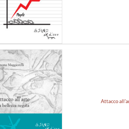
Aggiungi
alla lista
dei
desideri
Attacco all’a