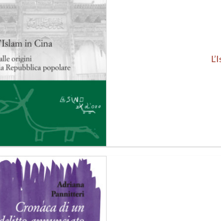
alla lista
dei
desideri
L’
Aggiungi
alla lista
dei
desideri