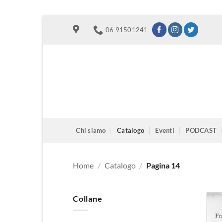
Salta
06 91501241
ai
contenuti
Chi siamo
Catalogo
Eventi
PODCAST
Home
/
Catalogo
/
Pagina 14
Collane