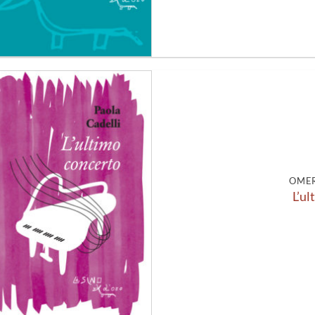
Aggiungi
alla lista
dei
desideri
OMER
L’ul