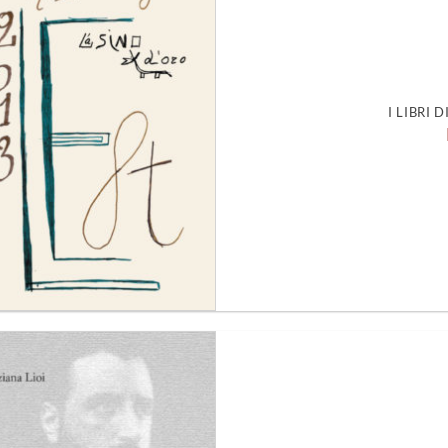
Aggiungi
alla lista
dei
desideri
I LIBRI 
Aggiungi
alla lista
dei
desideri