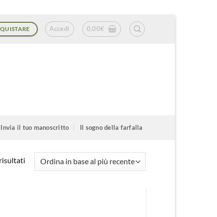
Accedi
0,00
€
QUISTARE
Invia il tuo manoscritto
Il sogno della farfalla
Ordina
isultati
in
base
al
più