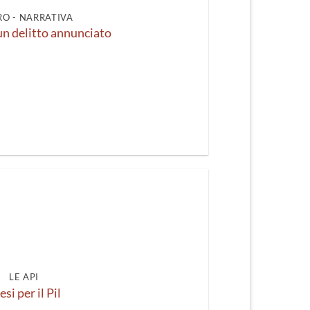
O - NARRATIVA
un delitto annunciato
LE API
esi per il Pil