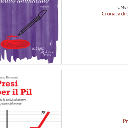
OMER
Cronaca di 
Aggiungi
alla lista
dei
desideri
Pr