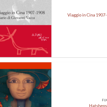
Viaggio in Cina 1907-
Aggiungi
alla lista
dei
desideri
FU
Hatshepsut