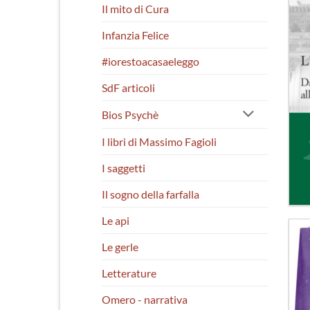
Il mito di Cura
Infanzia Felice
#iorestoacasaeleggo
SdF articoli
Bios Psychè
I libri di Massimo Fagioli
I saggetti
Il sogno della farfalla
Le api
Le gerle
Letterature
Omero - narrativa