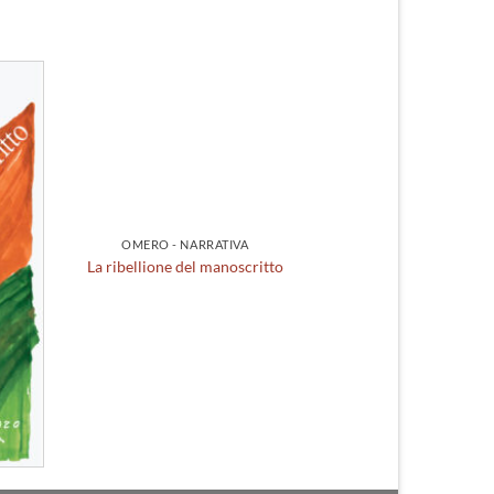
iungi
 lista
ei
ideri
OMERO - NARRATIVA
La ribellione del manoscritto