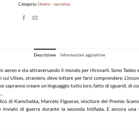
Categoria:
Omero - narrativa
Descrizione
Informazioni aggiuntive
n aereo e sta attraversando il mondo per ritrovarli. Sono Tadeo e Al
 cui Ulises, straniero, deve lottare per farsi comprendere. L’incontr
due sapranno creare un linguaggio tutto loro, fatto di sguardi, di co
m…
lico di Kamchatka, Marcelo Figueras, vincitore del Premio Scanno
inviato di guerra durante la seconda Intifada. E ancora una v