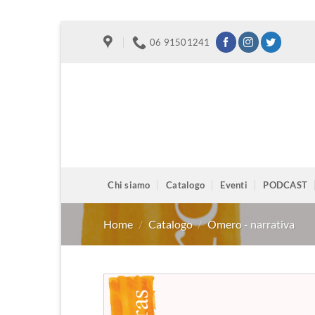
Salta
06 91501241
ai
contenuti
Chi siamo
Catalogo
Eventi
PODCAST
Home
/
Catalogo
/
Omero - narrativa