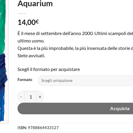
Aquarium
ngi
sta
ri
14,00
€
È il mese di settembre dell’anno 2000. Ultimi scampoli del s
ultimo uomo.
Questa è la più improbabile, la più insensata delle storie 
Siete avvisati.
Scegli il formato per acquistare
Formato
Aquarium quantità
Acquista
ISBN:
9788864433127