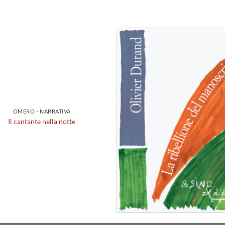
Agg
alla
d
des
OMERO - NARRATIVA
Il cantante nella notte