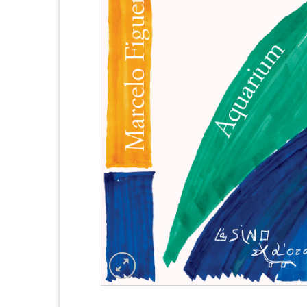
Aggiu
alla li
dei
deside