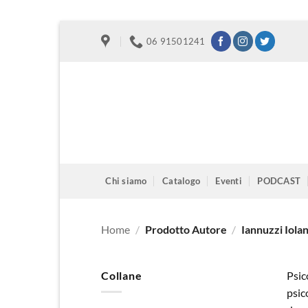
Salta
06 91501241
ai
contenuti
Chi siamo
Catalogo
Eventi
PODCAST
Home
/
Prodotto Autore
/
Iannuzzi Iola
Collane
Psic
psic