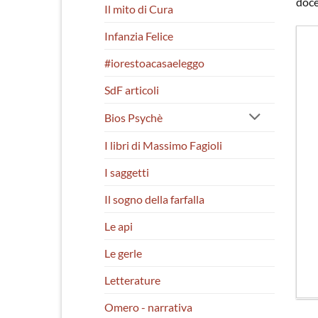
doce
Il mito di Cura
Infanzia Felice
#iorestoacasaeleggo
SdF articoli
Bios Psychè
I libri di Massimo Fagioli
I saggetti
Il sogno della farfalla
Le api
Le gerle
Letterature
Omero - narrativa