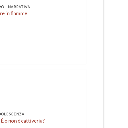
O - NARRATIVA
e in fiamme
DOLESCENZA
 È o non è cattiveria?