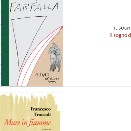
alla lista
dei
desideri
IL SOGN
Il sogno d
Aggiungi
alla lista
dei
desideri