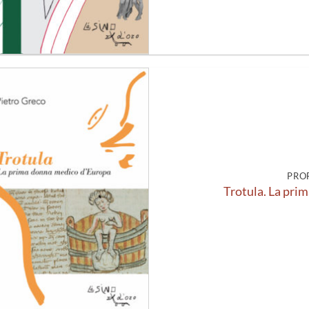
Aggiungi
alla lista
dei
desideri
PRO
Trotula. La pri