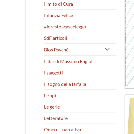
Il mito di Cura
Infanzia Felice
#iorestoacasaeleggo
SdF articoli
Bios Psychè
I libri di Massimo Fagioli
I saggetti
Il sogno della farfalla
Le api
Le gerle
Letterature
Omero - narrativa