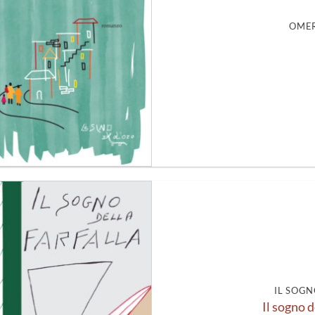
OMER
Aggiungi
alla lista
dei
desideri
IL SOGN
Il sogno d