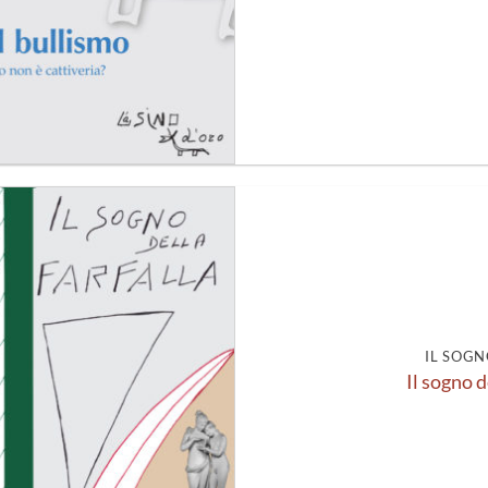
Aggiungi
alla lista
dei
desideri
IL SOGN
Il sogno d