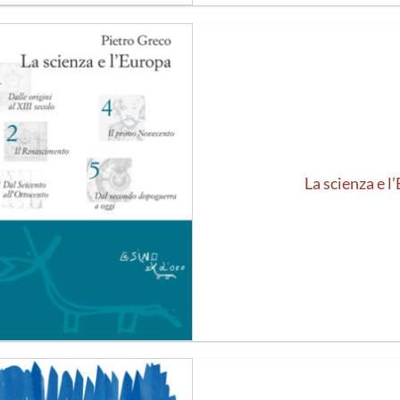
Aggiungi
alla lista
dei
desideri
La scienza e l