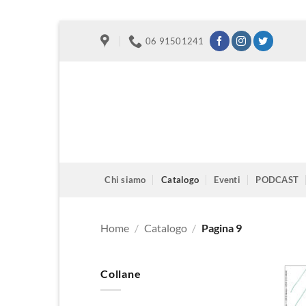
Salta
06 91501241
ai
contenuti
Chi siamo
Catalogo
Eventi
PODCAST
Home
/
Catalogo
/
Pagina 9
Collane