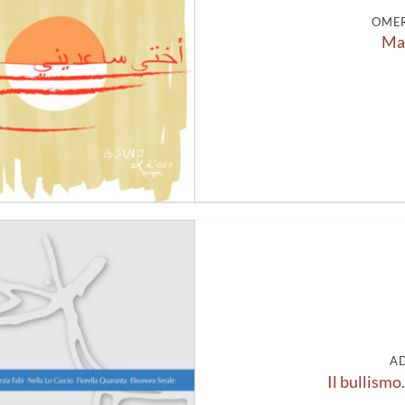
OMER
Mar
Aggiungi
alla lista
dei
desideri
A
Il bullismo.