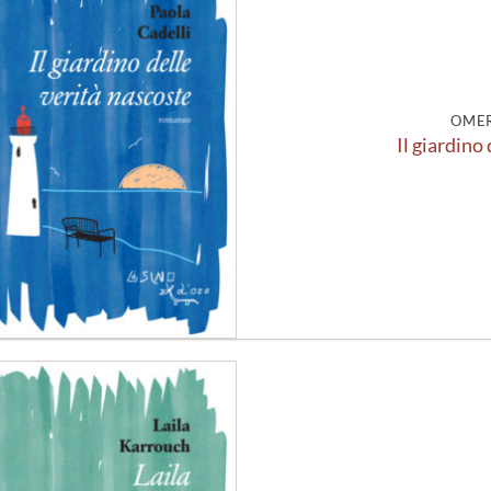
Aggiungi
alla lista
dei
desideri
OMER
Il giardino
Aggiungi
alla lista
dei
desideri