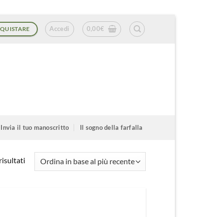
Accedi
0,00
€
QUISTARE
Invia il tuo manoscritto
Il sogno della farfalla
Ordina
isultati
in
base
al
più