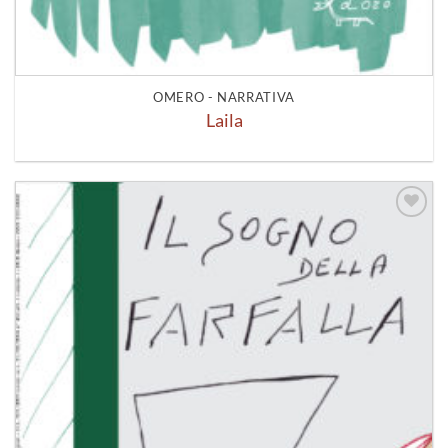
OMERO - NARRATIVA
Laila
Aggiungi
alla lista
dei
desideri