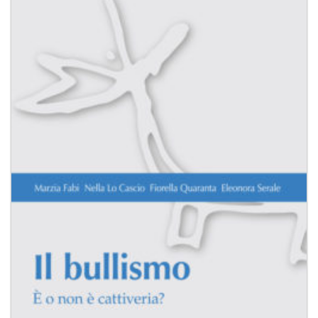
Aggiungi
alla lista
dei
desideri