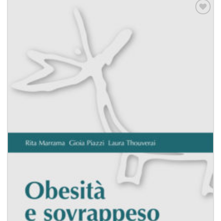
Aggiungi
alla lista
dei
desideri