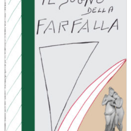
alla lista
dei
desideri