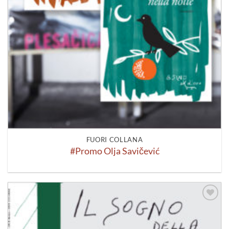
FUORI COLLANA
#Promo Olja Savičević
Aggiungi
alla lista
dei