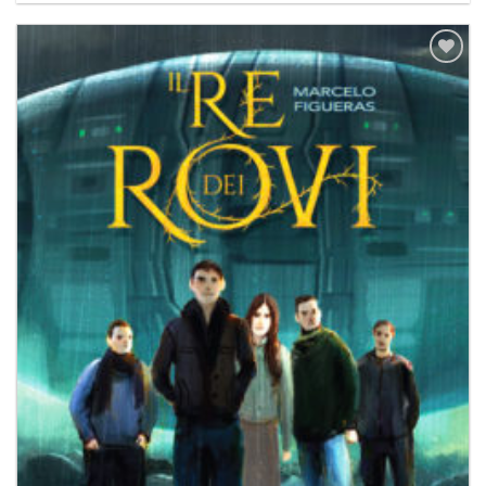
Aggiungi
alla lista
dei
desideri