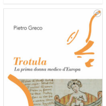
Aggiungi
alla lista
dei
desideri