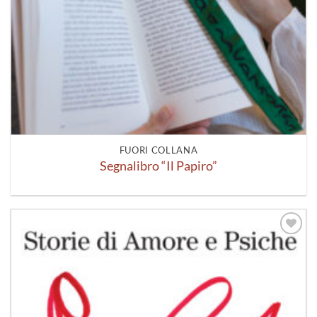
FUORI COLLANA
Segnalibro “Il Papiro”
Aggiungi
alla lista
dei
desideri