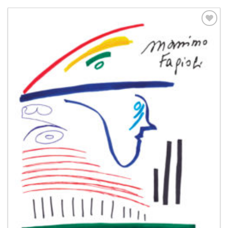
Aggiungi
alla lista
dei
desideri