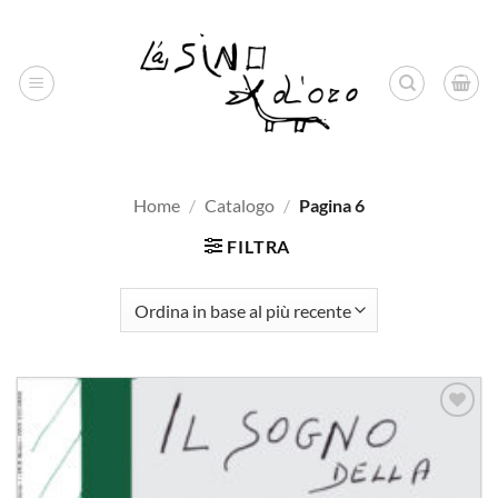
Salta
ai
contenuti
Home
/
Catalogo
/
Pagina 6
FILTRA
Aggiungi
alla lista
dei
desideri