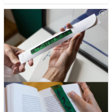
Aggiungi
alla lista
dei
desideri