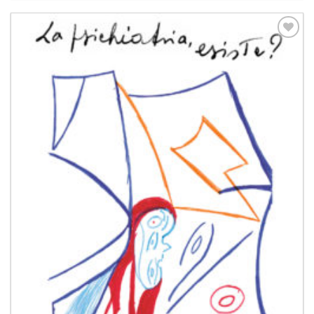
Aggiungi
alla lista
dei
desideri