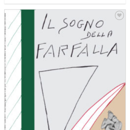
Aggiungi
alla lista
dei
desideri