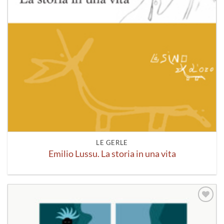
LE GERLE
Emilio Lussu. La storia in una vita
Aggiungi
alla lista
dei