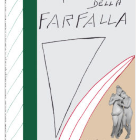
dei
desideri