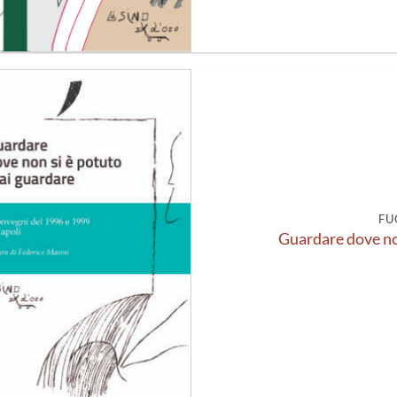
Aggiungi
alla lista
dei
desideri
FU
Guardare dove no