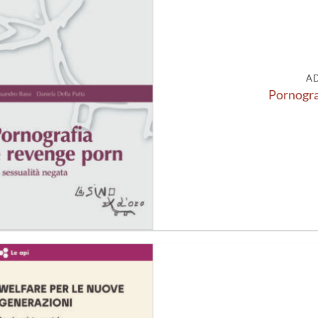
alla lista
dei
desideri
A
Pornogra
Aggiungi
alla lista
dei
desideri