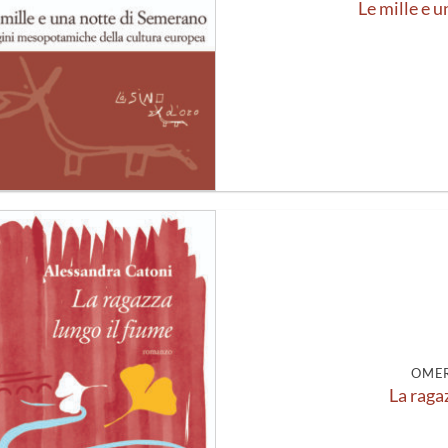
Le mille e 
Aggiungi
alla lista
dei
desideri
OMER
La raga