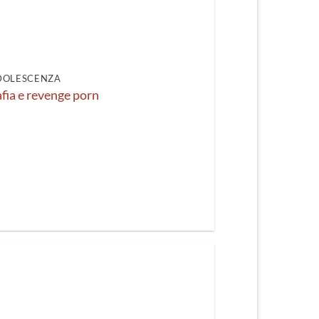
recente
DOLESCENZA
fia e revenge porn