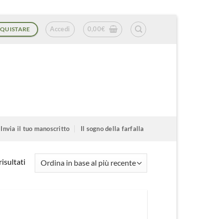
Accedi
0,00
€
QUISTARE
Invia il tuo manoscritto
Il sogno della farfalla
Ordina
isultati
in
base
al
più