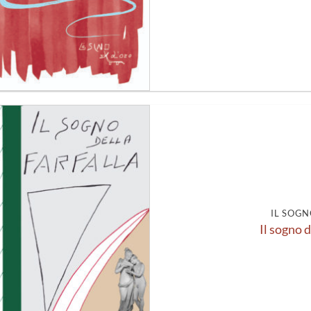
Aggiungi
alla lista
dei
desideri
IL SOGN
Il sogno d