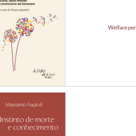
Welfare per
Aggiungi
alla lista
dei
desideri