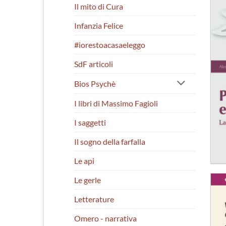
Il mito di Cura
Infanzia Felice
#iorestoacasaeleggo
SdF articoli
Bios Psychè
I libri di Massimo Fagioli
I saggetti
Il sogno della farfalla
Le api
Le gerle
Letterature
Omero - narrativa