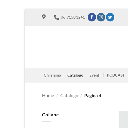
Salta
06 91501241
ai
contenuti
Chi siamo
Catalogo
Eventi
PODCAST
Home
/
Catalogo
/
Pagina 4
Collane