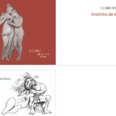
I LIBRI 
Instinto de
Aggiungi
alla lista
dei
desideri