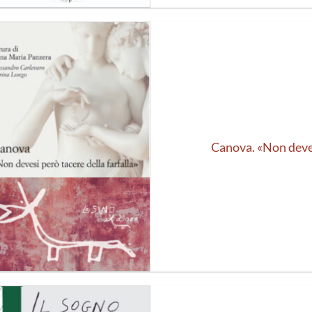
Aggiungi
alla lista
dei
desideri
Canova. «Non deves