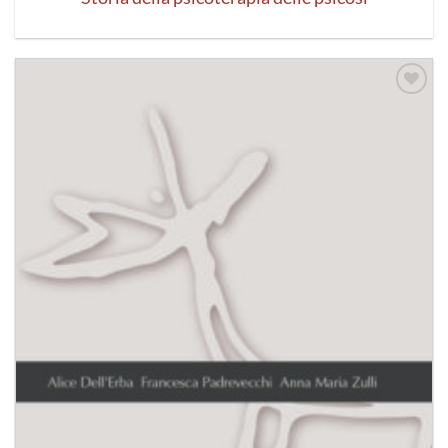
Aggiungi
alla lista
dei
desideri