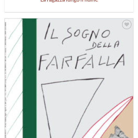
Aggiungi
alla lista
dei
desideri