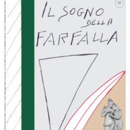
Aggiungi
alla lista
dei
desideri