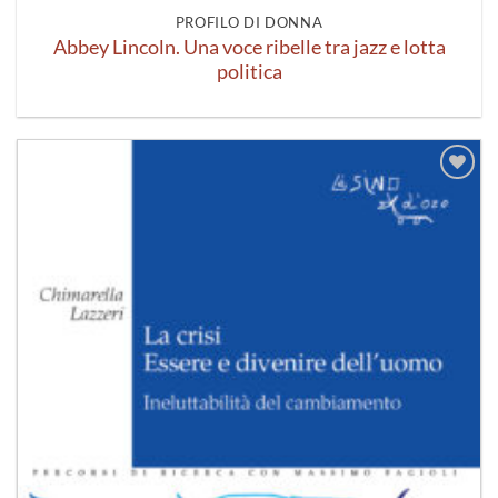
PROFILO DI DONNA
Abbey Lincoln. Una voce ribelle tra jazz e lotta
politica
Aggiungi
alla lista
dei
desideri