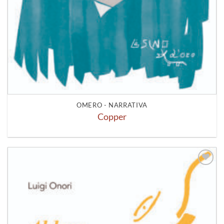
OMERO - NARRATIVA
Copper
Aggiungi
alla lista
dei
desideri