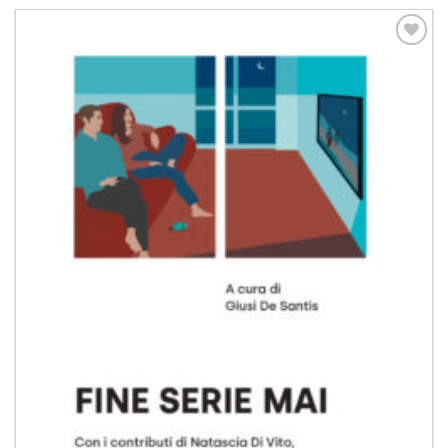
Aggiungi
alla lista
dei
desideri