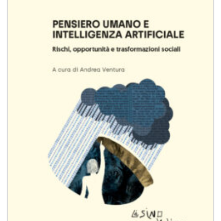
alla lista
dei
desideri