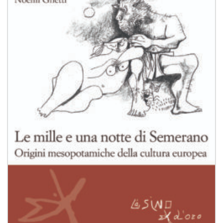
alla lista
dei
desideri