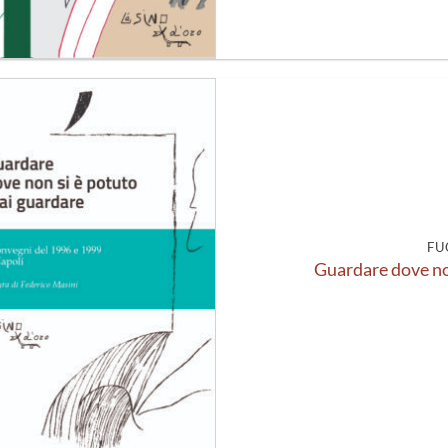
Aggiungi
alla lista
dei
desideri
FU
Guardare dove no