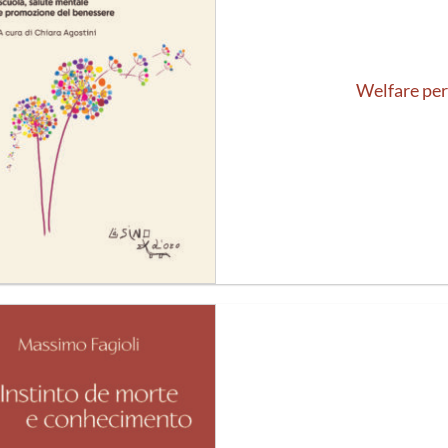
Welfare per
Aggiungi
alla lista
dei
desideri