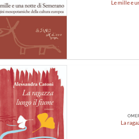
Le mille e 
Aggiungi
alla lista
dei
desideri
OMER
La raga