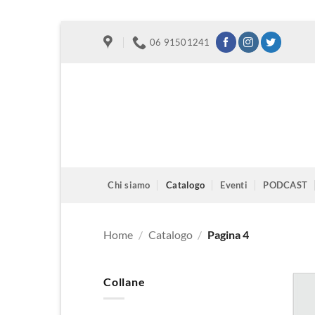
Salta
06 91501241
ai
contenuti
Chi siamo
Catalogo
Eventi
PODCAST
Home
/
Catalogo
/
Pagina 4
Collane