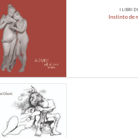
I LIBRI 
Instinto de
Aggiungi
alla lista
dei
desideri