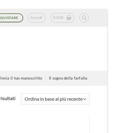
Accedi
0,00
€
QUISTARE
Invia il tuo manoscritto
Il sogno della farfalla
Ordina
isultati
in
base
al
più