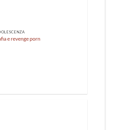
recente
DOLESCENZA
fia e revenge porn