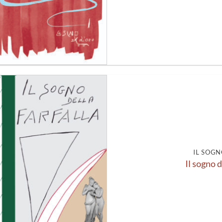
Aggiungi
alla lista
dei
desideri
IL SOGN
Il sogno d