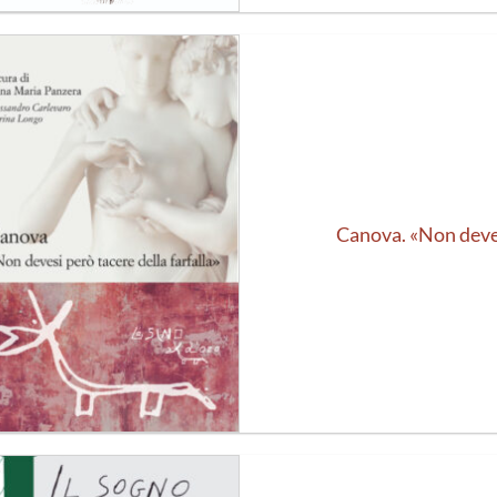
Aggiungi
alla lista
dei
desideri
Canova. «Non deves