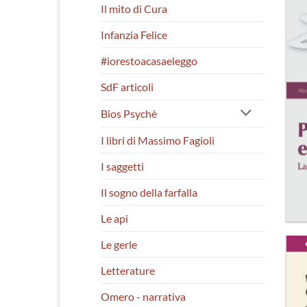
Il mito di Cura
Infanzia Felice
#iorestoacasaeleggo
SdF articoli
Bios Psychè
I libri di Massimo Fagioli
I saggetti
Il sogno della farfalla
Le api
Le gerle
Letterature
Omero - narrativa