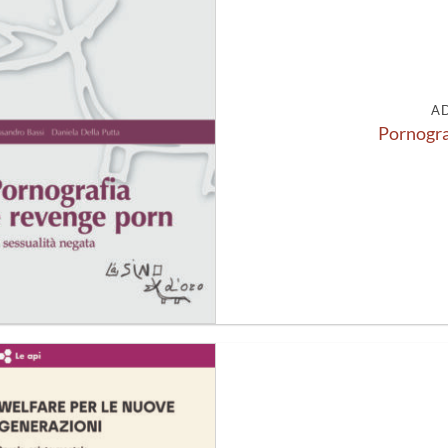
alla lista
dei
desideri
A
Pornogra
Aggiungi
alla lista
dei
desideri