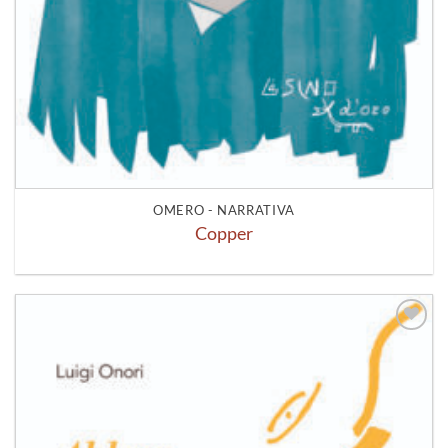
OMERO - NARRATIVA
Copper
Aggiungi
alla lista
dei
desideri