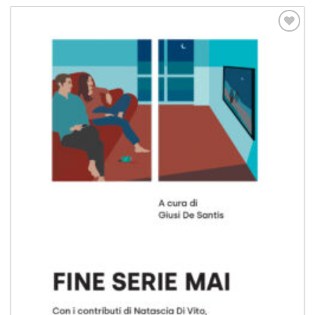
Aggiungi
alla lista
dei
desideri