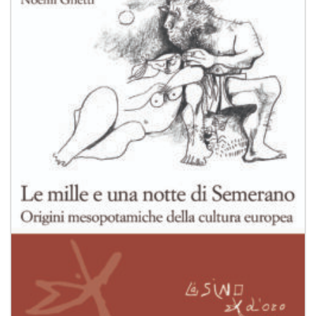
alla lista
dei
desideri