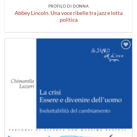
PROFILO DI DONNA
Abbey Lincoln. Una voce ribelle tra jazz e lotta
politica
Aggiungi
alla lista
dei
desideri