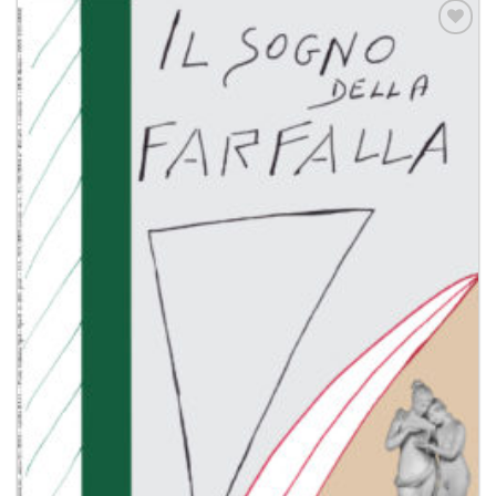
Aggiungi
alla lista
dei
desideri