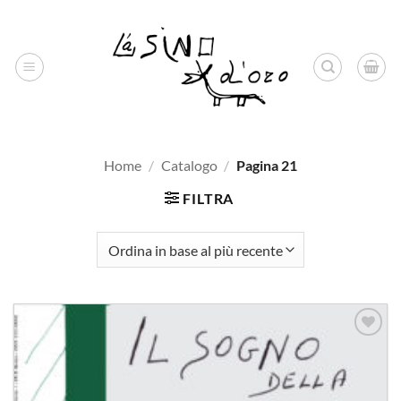
Salta
ai
contenuti
Home
/
Catalogo
/
Pagina 21
FILTRA
Aggiungi
alla lista
dei
desideri