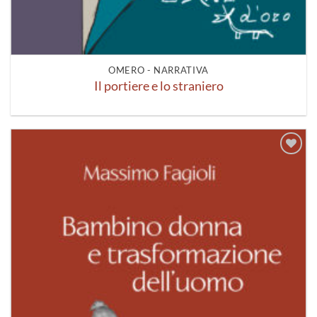
OMERO - NARRATIVA
Il portiere e lo straniero
Aggiungi
alla lista
dei
desideri