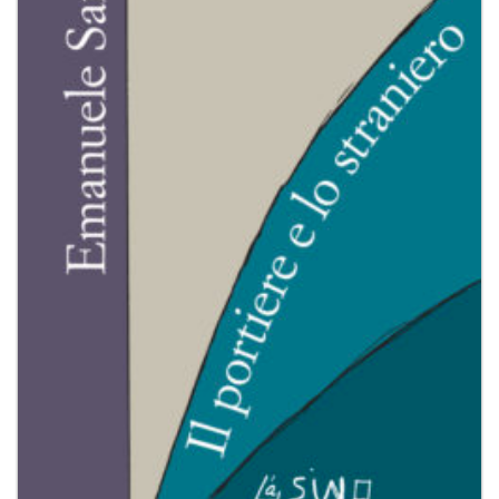
dei
desideri