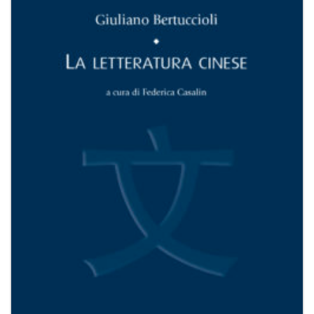
Aggiungi
alla lista
dei
desideri