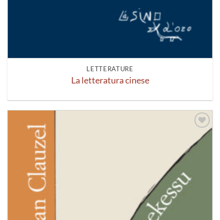
LETTERATURE
La letteratura cinese
Aggiungi
alla lista
dei
desideri