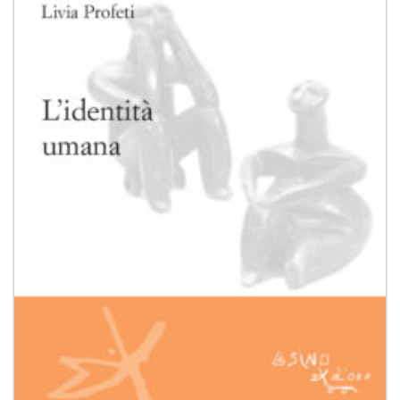
Aggiungi
alla lista
dei
desideri