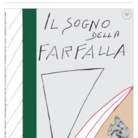
Aggiungi
alla lista
dei
desideri