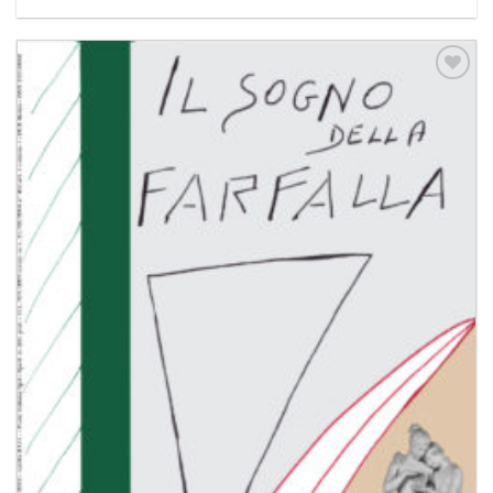
Aggiungi
alla lista
dei
desideri