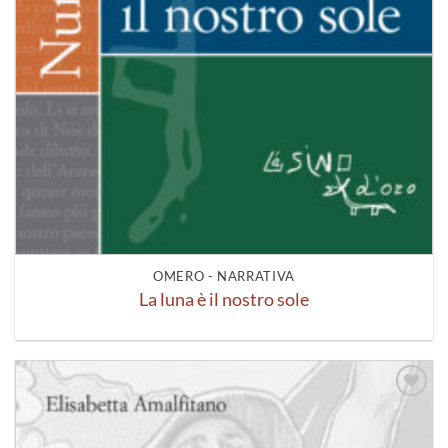
OMERO - NARRATIVA
La luna è il nostro sole
Aggiungi
alla lista
dei