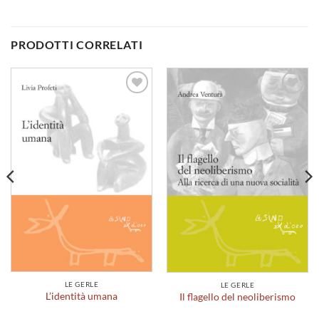
PRODOTTI CORRELATI
Aggiungi
Aggiungi
alla lista
alla lista
dei
dei
desideri
desideri
LE GERLE
LE GERLE
L’identità umana
Il flagello del neoliberismo