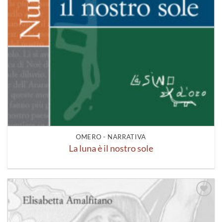
OMERO - NARRATIVA
La luna è il nostro sole
Aggiungi
alla lista
dei