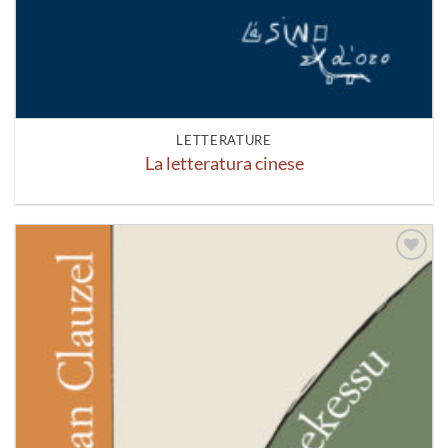
LETTERATURE
La letteratura cinese
Aggiungi
alla lista
dei
desideri