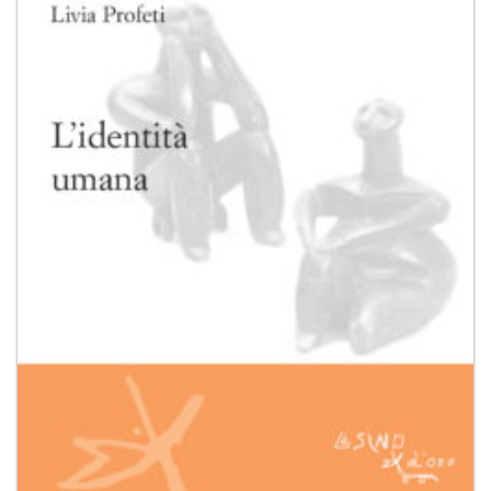
Aggiungi
alla lista
dei
desideri