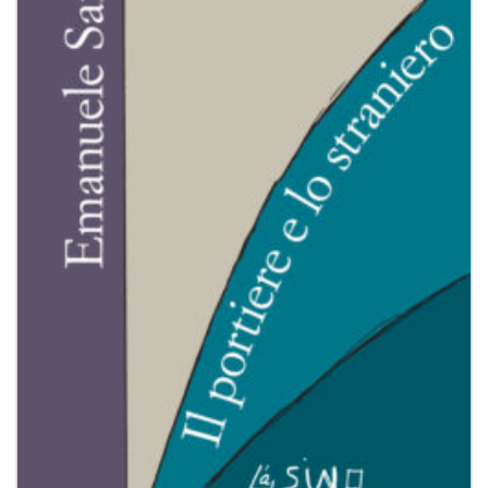
dei
desideri