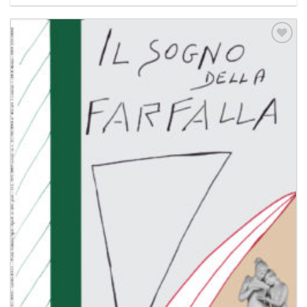
Aggiungi
alla lista
dei
desideri