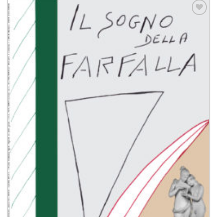
Aggiungi
alla lista
dei
desideri