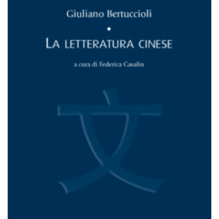
Aggiungi
alla lista
dei
desideri