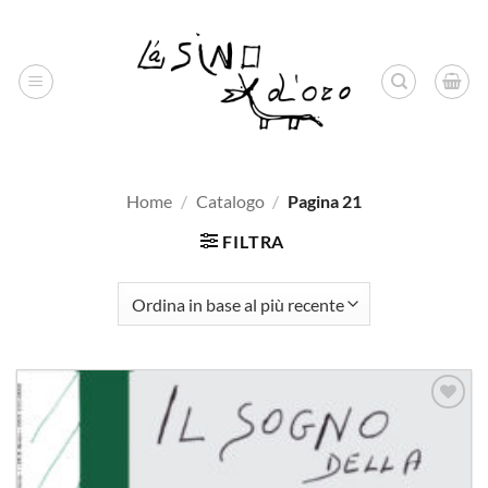
Salta
ai
contenuti
Home
/
Catalogo
/
Pagina 21
FILTRA
Aggiungi
alla lista
dei
desideri