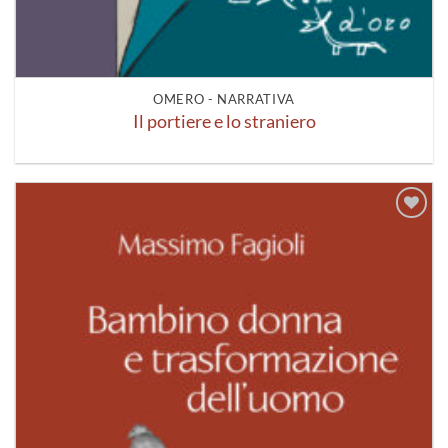
OMERO - NARRATIVA
Il portiere e lo straniero
Aggiungi
alla lista
dei
desideri