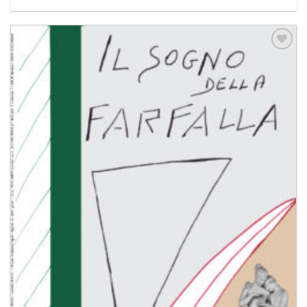
Aggiungi
alla lista
dei
desideri