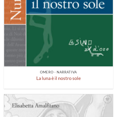
OMERO - NARRATIVA
La luna è il nostro sole
Aggiungi
alla lista
dei