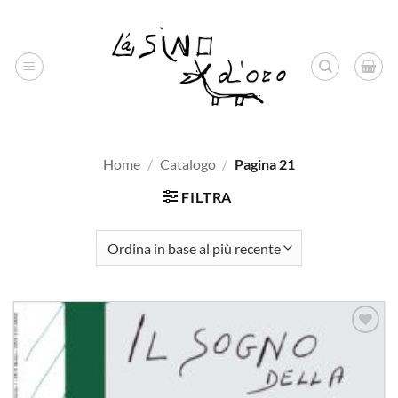
Salta
ai
contenuti
Home
/
Catalogo
/
Pagina 21
FILTRA
Aggiungi
alla lista
dei
desideri