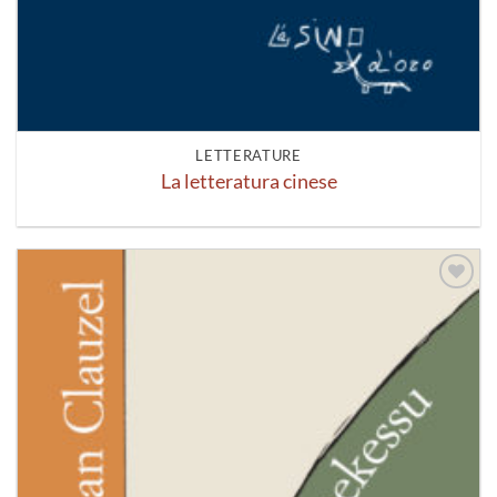
LETTERATURE
La letteratura cinese
Aggiungi
alla lista
dei
desideri