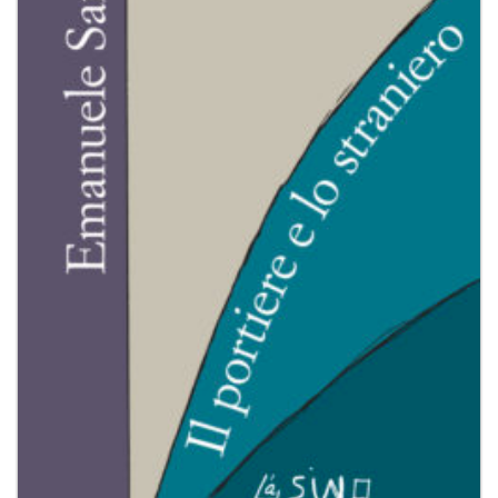
dei
desideri