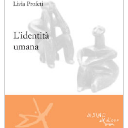
Aggiungi
alla lista
dei
desideri