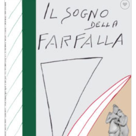
Aggiungi
alla lista
dei
desideri