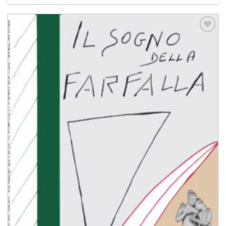
Aggiungi
alla lista
dei
desideri