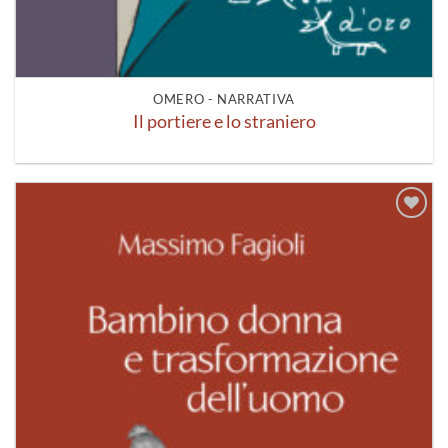
OMERO - NARRATIVA
Il portiere e lo straniero
Aggiungi
alla lista
dei
desideri