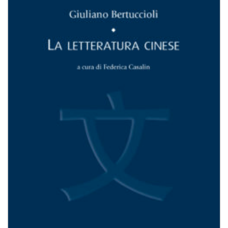
Aggiungi
alla lista
dei
desideri