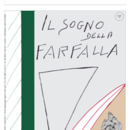
Aggiungi
alla lista
dei
desideri