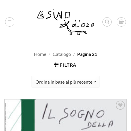
Salta
ai
contenuti
Home
/
Catalogo
/
Pagina 21
FILTRA
Aggiungi
alla lista
dei
desideri