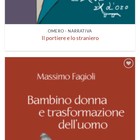
OMERO - NARRATIVA
Il portiere e lo straniero
Aggiungi
alla lista
dei
desideri