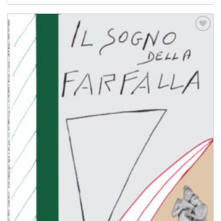
Aggiungi
alla lista
dei
desideri