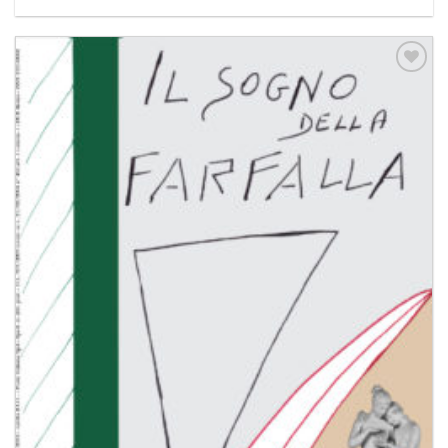
Aggiungi
alla lista
dei
desideri