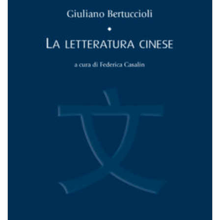
Aggiungi
alla lista
dei
desideri