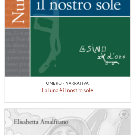
OMERO - NARRATIVA
La luna è il nostro sole
Aggiungi
alla lista
dei