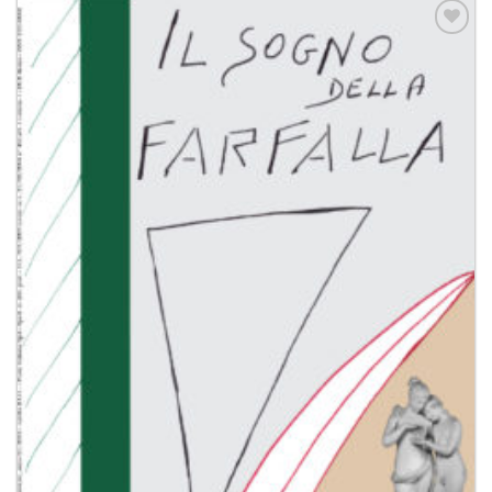
Aggiungi
alla lista
dei
desideri