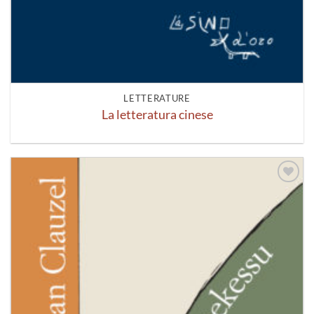
LETTERATURE
La letteratura cinese
Aggiungi
alla lista
dei
desideri