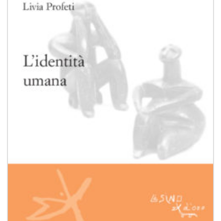
Aggiungi
alla lista
dei
desideri