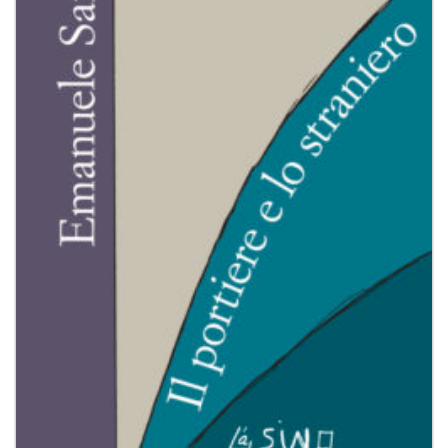
dei
desideri