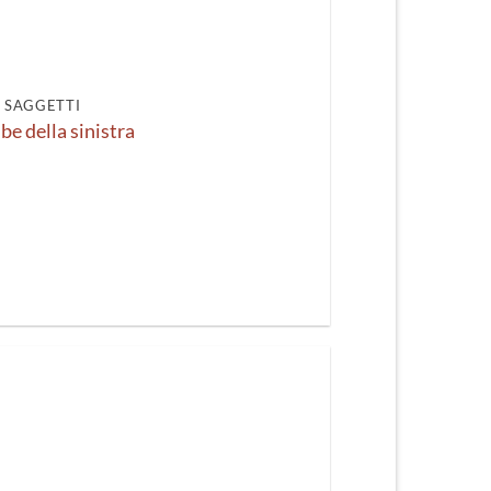
recente
I SAGGETTI
be della sinistra