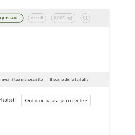
Accedi
0,00
€
QUISTARE
Invia il tuo manoscritto
Il sogno della farfalla
Ordina
isultati
in
base
al
più