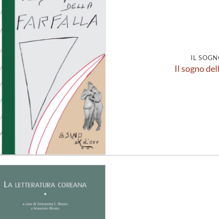
Aggiungi
alla lista
dei
desideri
IL SOGN
Il sogno del
Aggiungi
alla lista
dei
desideri