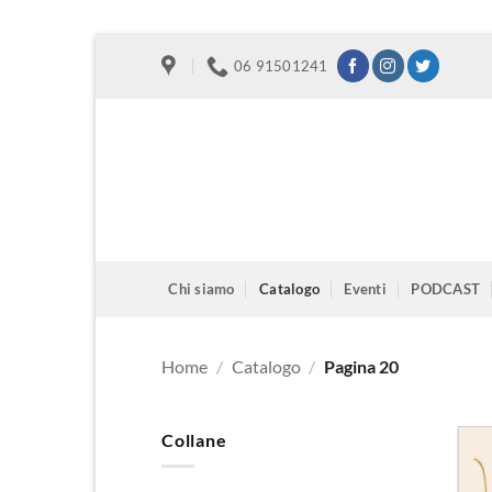
Salta
06 91501241
ai
contenuti
Chi siamo
Catalogo
Eventi
PODCAST
Home
/
Catalogo
/
Pagina 20
Collane