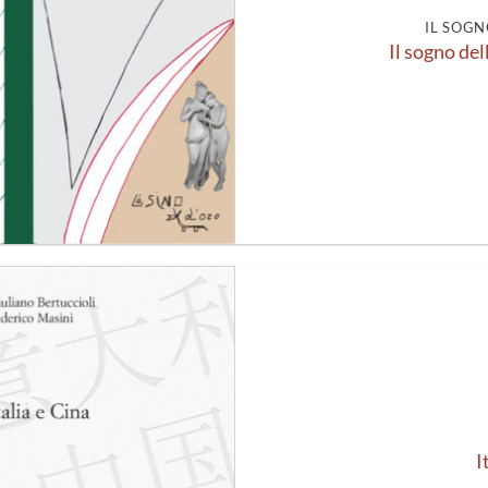
IL SOGN
Il sogno del
Aggiungi
alla lista
dei
desideri
I