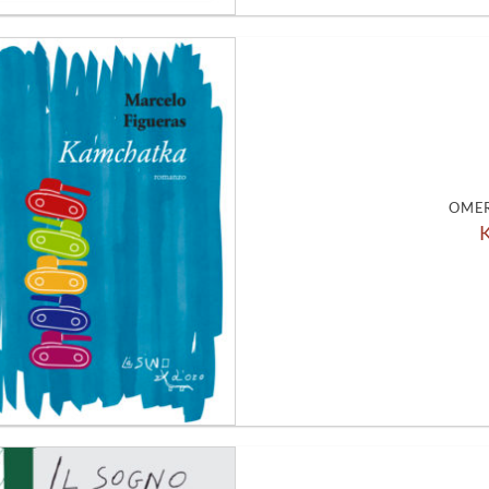
Aggiungi
alla lista
dei
desideri
OMER