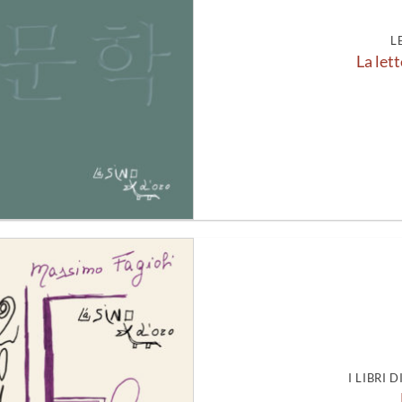
L
La let
Aggiungi
alla lista
dei
desideri
I LIBRI 