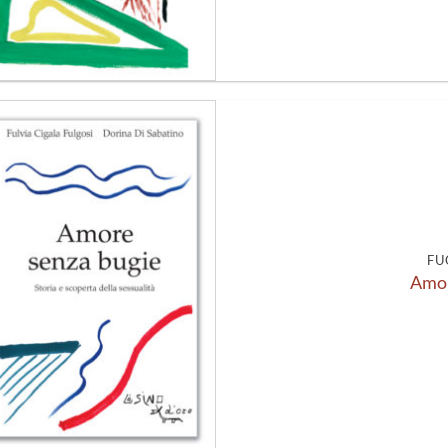
Aggiungi
alla lista
dei
desideri
FU
Amor