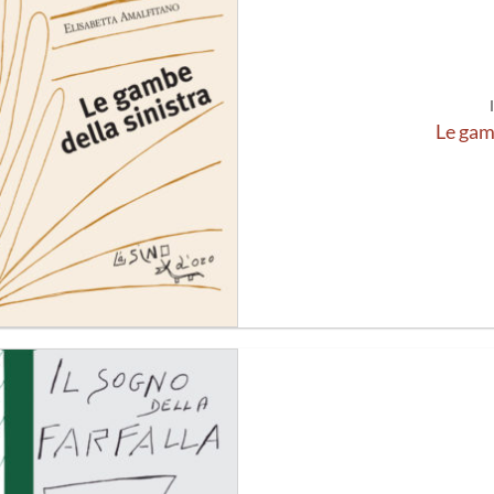
alla lista
dei
desideri
Le gam
Aggiungi
alla lista
dei
desideri