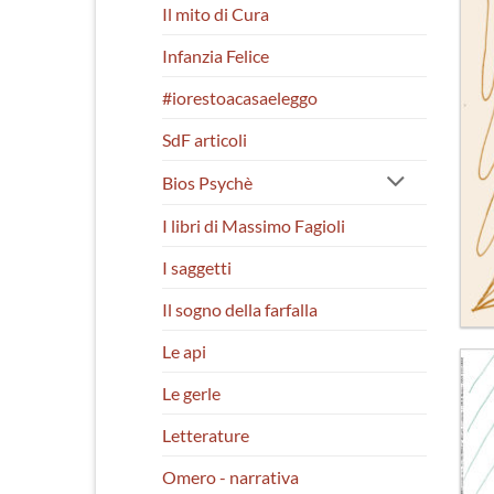
Il mito di Cura
Infanzia Felice
#iorestoacasaeleggo
SdF articoli
Bios Psychè
I libri di Massimo Fagioli
I saggetti
Il sogno della farfalla
Le api
Le gerle
Letterature
Omero - narrativa