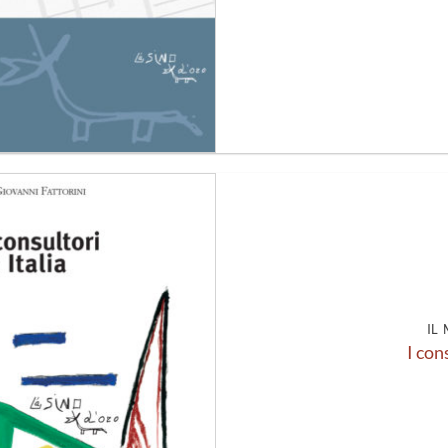
Aggiungi
alla lista
dei
desideri
IL
I con