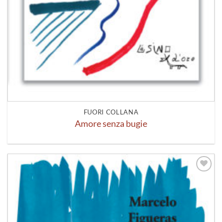
FUORI COLLANA
Amore senza bugie
Aggiungi
alla lista
dei
desideri