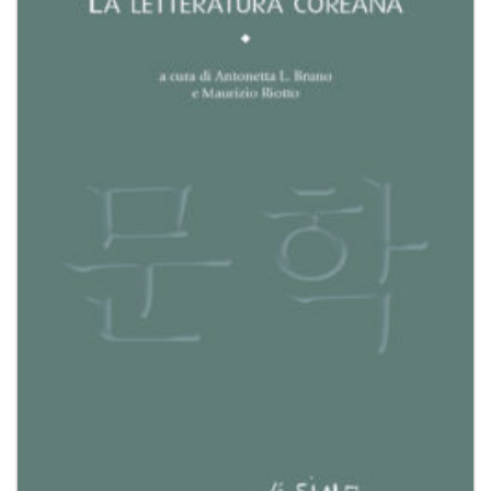
dei
desideri