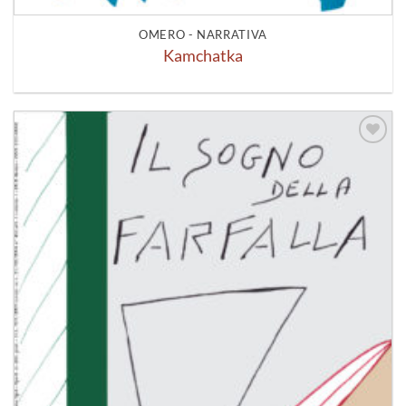
OMERO - NARRATIVA
Kamchatka
Aggiungi
alla lista
dei
desideri