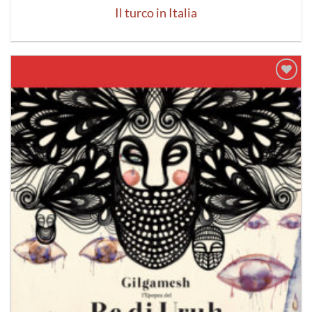
Il turco in Italia
Aggiungi
alla lista
dei
desideri