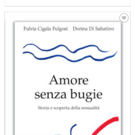
Aggiungi
alla lista
dei
desideri