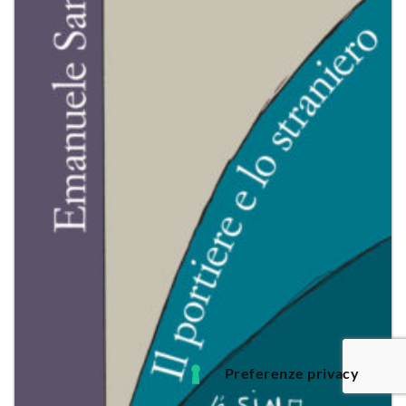
dei
desideri