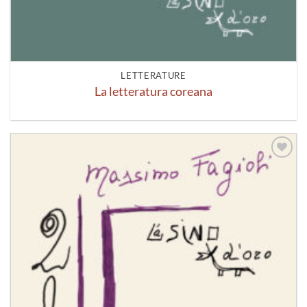
LETTERATURE
La letteratura coreana
Aggiungi
alla lista
dei
desideri