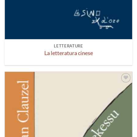
LETTERATURE
La letteratura cinese
Aggiungi
alla lista
dei
desideri