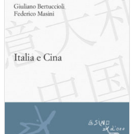
Aggiungi
alla lista
dei
desideri