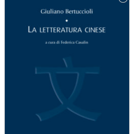
Aggiungi
alla lista
dei
desideri