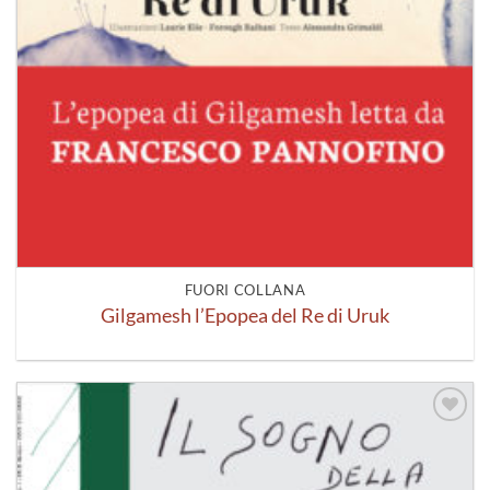
FUORI COLLANA
Gilgamesh l’Epopea del Re di Uruk
Aggiungi
alla lista
dei
desideri