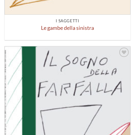
I SAGGETTI
Le gambe della sinistra
Aggiungi
alla lista
dei
desideri