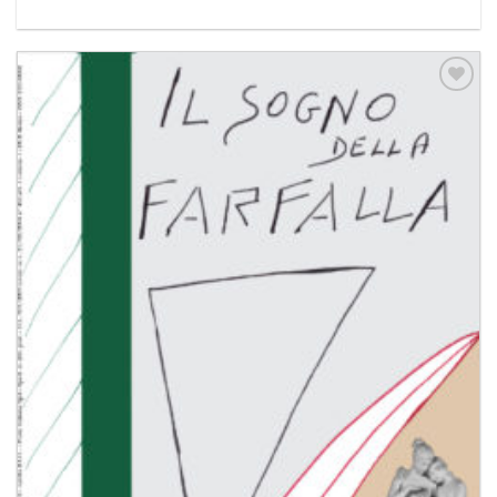
Aggiungi
alla lista
dei
desideri