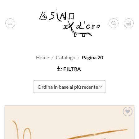
Salta
ai
contenuti
Home
/
Catalogo
/
Pagina 20
FILTRA
Aggiungi
alla lista
dei
desideri