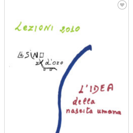
Aggiungi
alla lista
dei
desideri