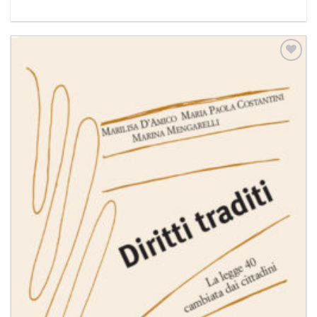
Aggiungi
alla lista
dei
desideri