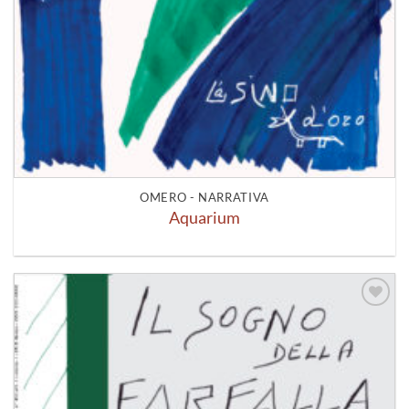
OMERO - NARRATIVA
Aquarium
Aggiungi
alla lista
dei
desideri