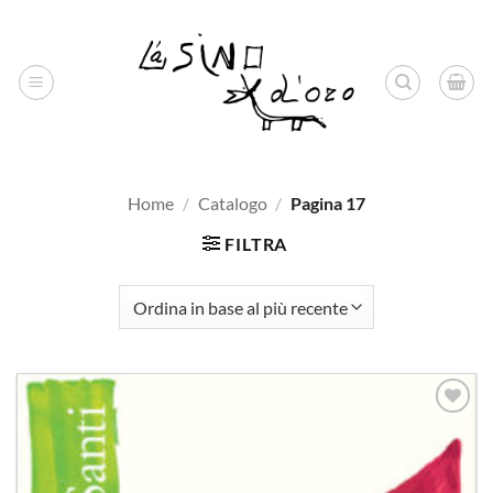
Salta
ai
contenuti
Home
/
Catalogo
/
Pagina 17
FILTRA
Aggiungi
alla lista
dei
desideri