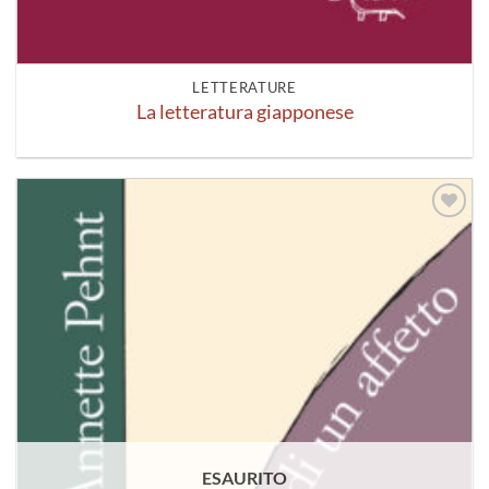
LETTERATURE
La letteratura giapponese
Aggiungi
alla lista
dei
desideri
ESAURITO