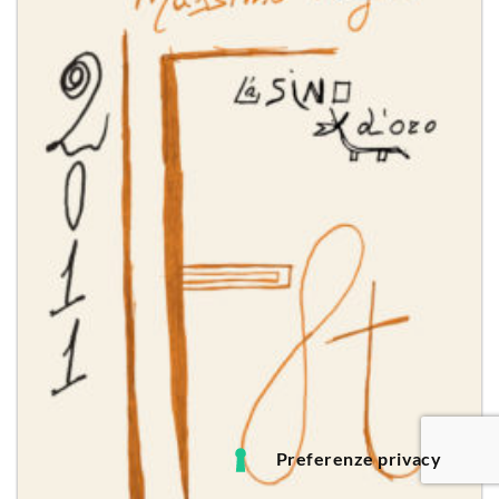
dei
desideri