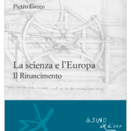
Aggiungi
alla lista
dei
desideri