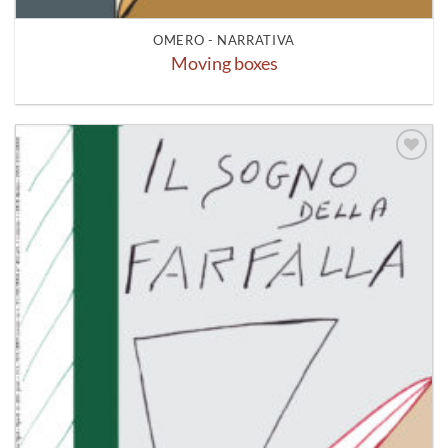
OMERO - NARRATIVA
Moving boxes
Aggiungi
alla lista
dei
desideri