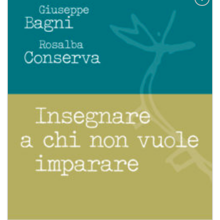
Aggiungi
alla lista
dei
desideri