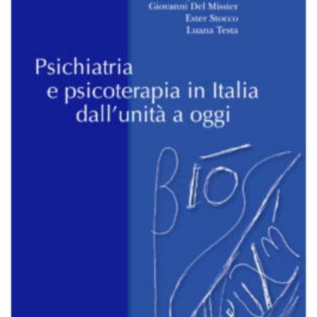
Aggiungi
alla lista
dei
desideri