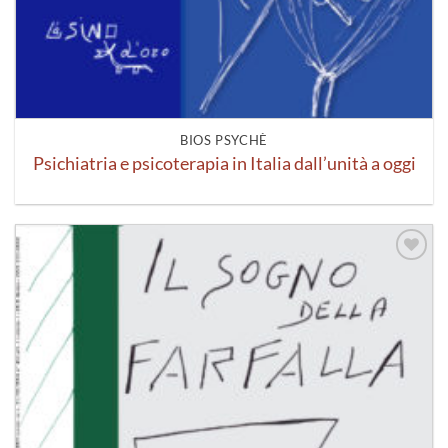
BIOS PSYCHÈ
Psichiatria e psicoterapia in Italia dall’unità a oggi
Aggiungi
alla lista
dei
desideri