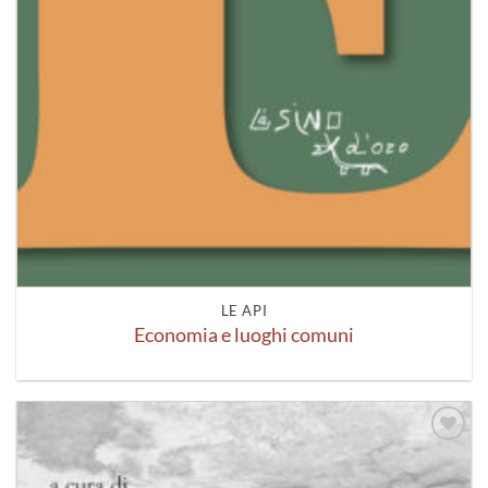
LE API
Economia e luoghi comuni
Aggiungi
alla lista
dei