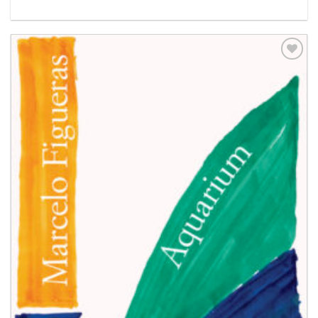
Aggiungi
alla lista
dei
desideri