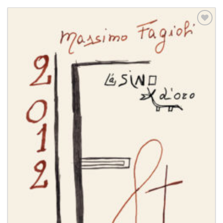
Aggiungi
alla lista
dei
desideri