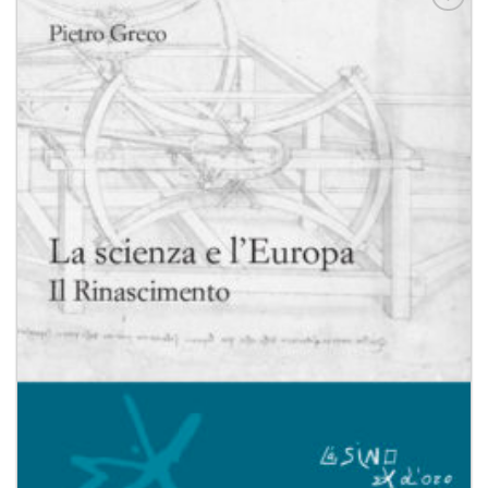
Aggiungi
alla lista
dei
desideri