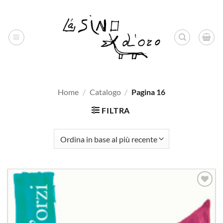
Salta
ai
contenuti
Home
/
Catalogo
/
Pagina 16
FILTRA
Aggiungi
alla lista
dei
desideri