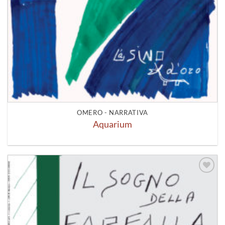
OMERO - NARRATIVA
Aquarium
Aggiungi
alla lista
dei
desideri