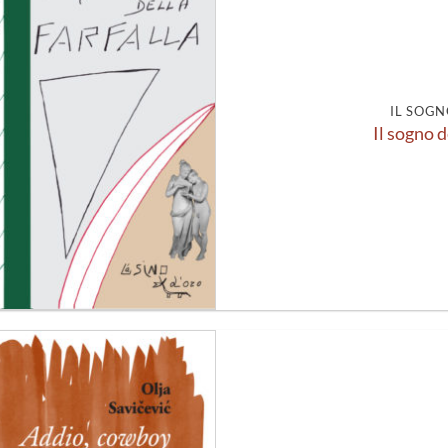
Aggiungi
alla lista
dei
desideri
IL SOGN
Il sogno d
Aggiungi
alla lista
dei
desideri