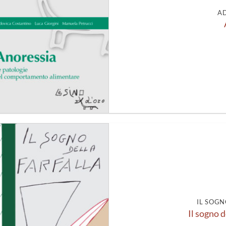
A
Aggiungi
alla lista
dei
desideri
IL SOGN
Il sogno d