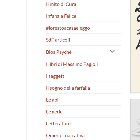
Il mito di Cura
Infanzia Felice
#iorestoacasaeleggo
SdF articoli
Bios Psychè
I libri di Massimo Fagioli
I saggetti
Il sogno della farfalla
Le api
Le gerle
Letterature
Omero - narrativa