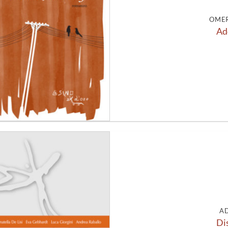
OMER
Ad
Aggiungi
alla lista
dei
desideri
A
Di