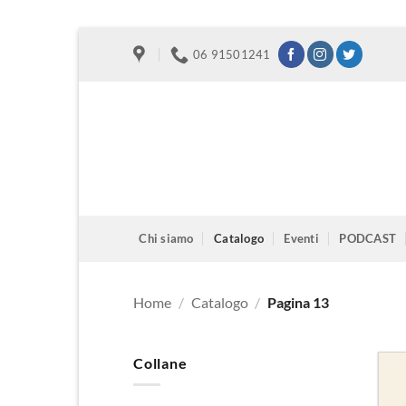
Salta
06 91501241
ai
contenuti
Chi siamo
Catalogo
Eventi
PODCAST
Home
/
Catalogo
/
Pagina 13
Collane