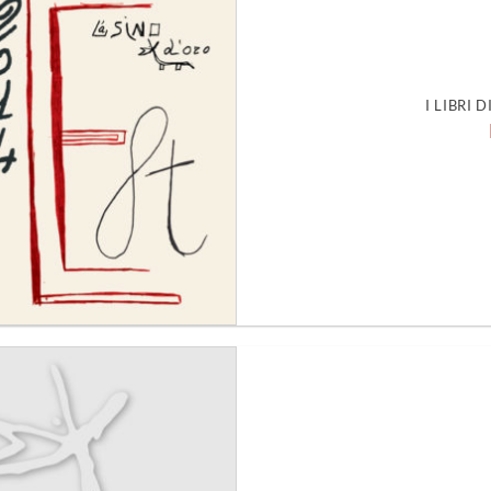
alla lista
dei
desideri
I LIBRI 
Aggiungi
alla lista
dei
desideri