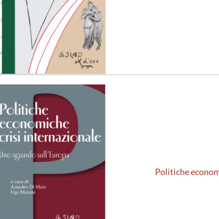
Aggiungi
alla lista
dei
desideri
Politiche economi