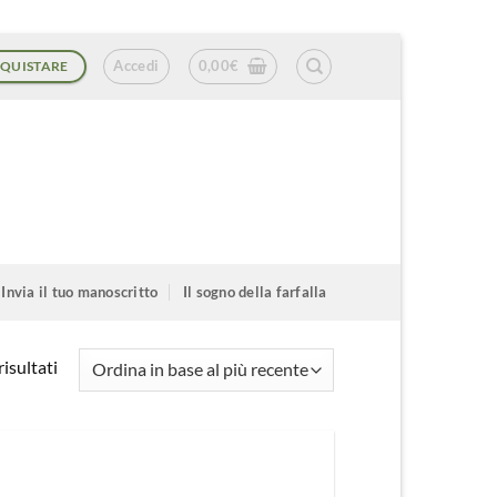
Accedi
0,00
€
QUISTARE
Invia il tuo manoscritto
Il sogno della farfalla
Ordina
isultati
in
base
al
più