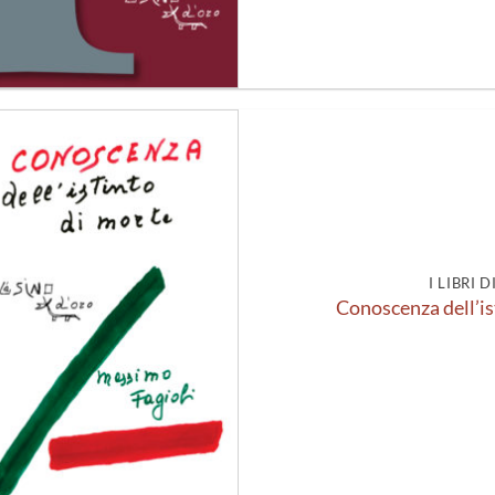
Aggiungi
alla lista
dei
desideri
I LIBRI 
Conoscenza dell’is