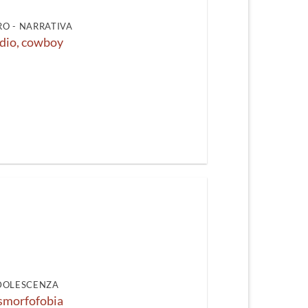
O - NARRATIVA
dio, cowboy
DOLESCENZA
smorfofobia