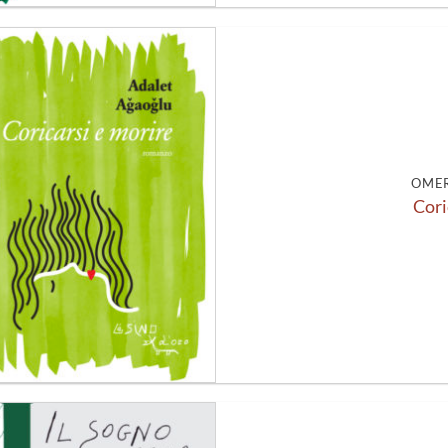
Aggiungi
alla lista
dei
desideri
OMER
Cori