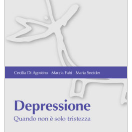
alla lista
dei
desideri