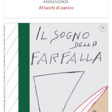
ADOLESCENZA
Attacchi di panico
Aggiungi
alla lista
dei
desideri