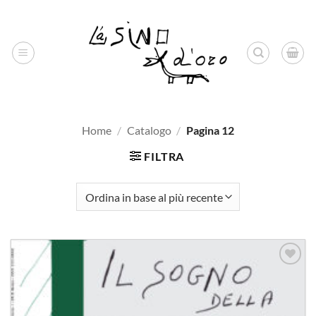
Salta
ai
contenuti
Home
/
Catalogo
/
Pagina 12
FILTRA
Aggiungi
alla lista
dei
desideri