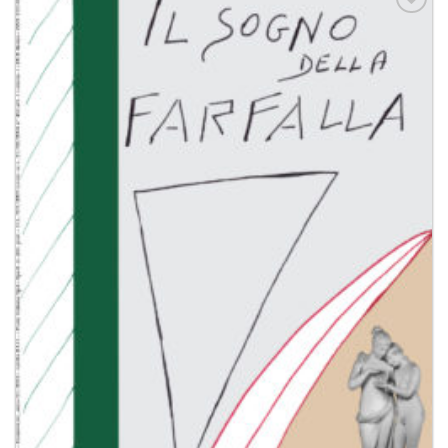
Aggiungi
alla lista
dei
desideri