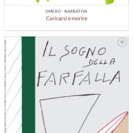
OMERO - NARRATIVA
Coricarsi e morire
Aggiungi
alla lista
dei
desideri