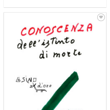
Aggiungi
alla lista
dei
desideri