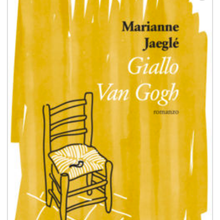
Aggiungi
alla lista
dei
desideri