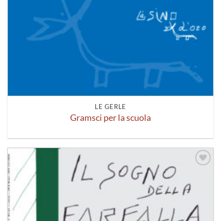
LE GERLE
Gramsci per la scuola
Aggiungi
alla lista
dei
desideri