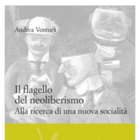
Aggiungi
alla lista
dei
desideri