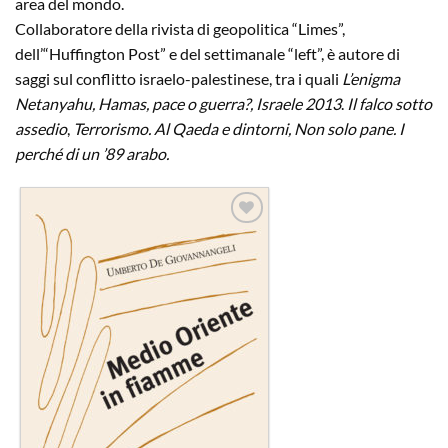
area del mondo.
Collaboratore della rivista di geopolitica “Limes”,
dell’“Huffington Post” e del settimanale “left”, è autore di
saggi sul conflitto israelo-palestinese, tra i quali
L’enigma
Netanyahu, Hamas, pace o guerra?, Israele 2013
.
Il falco sotto
assedio
,
Terrorismo. Al Qaeda e dintorni
,
Non solo pane. I
perché di un ’89 arabo
.
Aggiungi
alla lista
dei
desideri