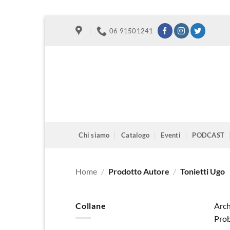
Salta
06 91501241
ai
contenuti
Chi siamo
Catalogo
Eventi
PODCAST
Home
/
Prodotto Autore
/
Tonietti Ugo
Collane
Arch
Prob