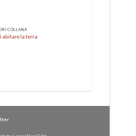
ORI COLLANA
di abitare la terra
tter
ets by LasinoDoroEdiz