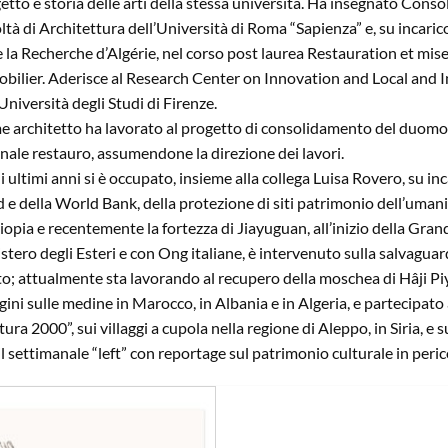
etto e storia delle arti della stessa università. Ha insegnato Consol
ltà di Architettura dell’Università di Roma “Sapienza” e, su incari
e la Recherche d’Algérie, nel corso post laurea Restauration et mis
bilier. Aderisce al Research Center on Innovation and Local an
’Università degli Studi di Firenze.
 architetto ha lavorato al progetto di consolidamento del duomo 
inale restauro, assumendone la direzione dei lavori.
i ultimi anni si è occupato, insieme alla collega Luisa Rovero, su
 e della World Bank, della protezione di siti patrimonio dell’umanit
tiopia e recentemente la fortezza di Jiayuguan, all’inizio della Gran
stero degli Esteri e con Ong italiane, è intervenuto sulla salvaguardia
to; attualmente sta lavorando al recupero della moschea di Hâji Pi
gini sulle medine in Marocco, in Albania e in Algeria, e partecipato
tura 2000”, sui villaggi a cupola nella regione di Aleppo, in Siria, e
il settimanale “left” con reportage sul patrimonio culturale in peric
Aggiungi