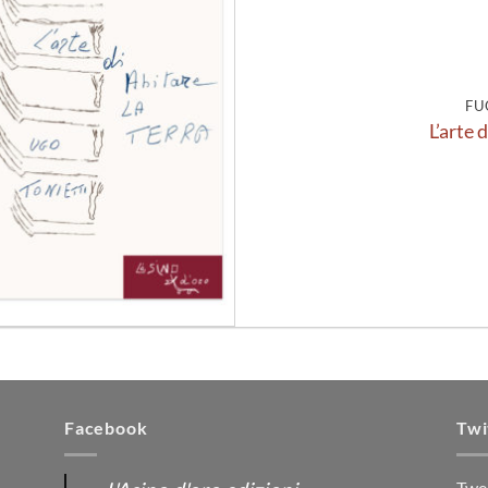
alla lista
dei
desideri
FU
L’arte 
Facebook
Twi
Twe