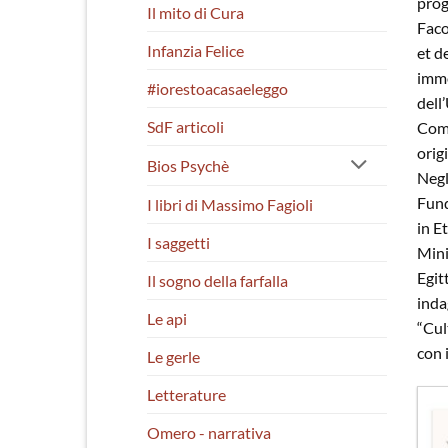
prog
Il mito di Cura
Faco
Infanzia Felice
et d
immo
#iorestoacasaeleggo
dell
SdF articoli
Come
orig
Bios Psychè
Negl
Fund
I libri di Massimo Fagioli
in E
I saggetti
Mini
Egit
Il sogno della farfalla
inda
Le api
“Cul
con 
Le gerle
Letterature
Omero - narrativa