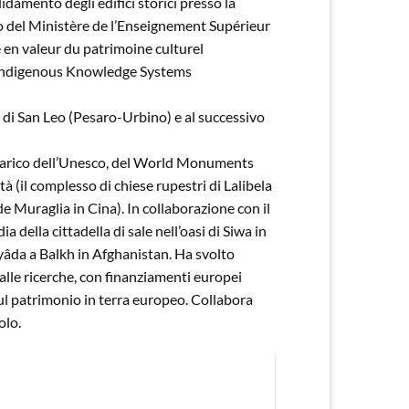
idamento degli edifici storici presso la
co del Ministère de l’Enseignement Supérieur
e en valeur du patrimoine culturel
d Indigenous Knowledge Systems
di San Leo (Pesaro-Urbino) e al successivo
 incarico dell’Unesco, del World Monuments
à (il complesso di chiese rupestri di Lalibela
de Muraglia in Cina). In collaborazione con il
 della cittadella di sale nell’oasi di Siwa in
yâda a Balkh in Afghanistan. Ha svolto
 alle ricerche, con finanziamenti europei
 sul patrimonio in terra europeo. Collabora
olo.