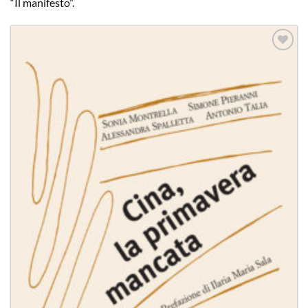
“Il manifesto”.
Aggiungi
alla lista
dei
desideri