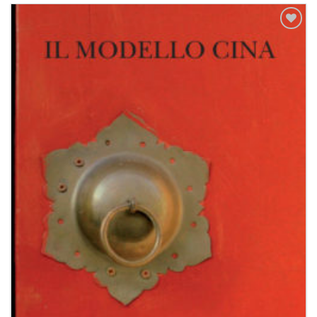
Aggiungi
alla lista
dei
desideri