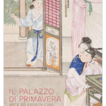
dei
desideri