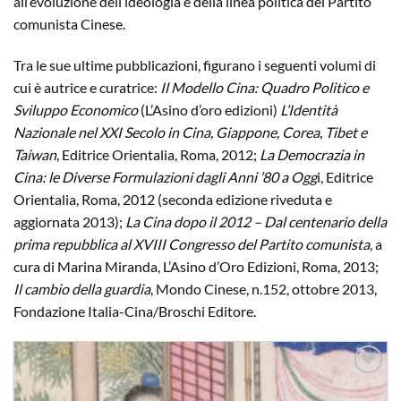
all’evoluzione dell’ideologia e della linea politica del Partito
comunista Cinese.
Tra le sue ultime pubblicazioni, figurano i seguenti volumi di
cui è autrice e curatrice:
Il Modello Cina: Quadro Politico e
Sviluppo Economico
(L’Asino d’oro edizioni)
L’Identità
Nazionale nel XXI Secolo in Cina, Giappone, Corea, Tibet e
Taiwan
, Editrice Orientalia, Roma, 2012;
La Democrazia in
Cina: le Diverse Formulazioni dagli Anni ’80 a Ogg
i, Editrice
Orientalia, Roma, 2012 (seconda edizione riveduta e
aggiornata 2013);
La Cina dopo il 2012 – Dal centenario della
prima repubblica al XVIII Congresso del Partito comunista
, a
cura di Marina Miranda, L’Asino d’Oro Edizioni, Roma, 2013;
Il cambio della guardia
, Mondo Cinese, n.152, ottobre 2013,
Fondazione Italia-Cina/Broschi Editore.
Aggiungi
alla lista