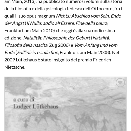
am Main, 2013), ha pubblicato numerosi volumi sulla storia
della filosofia e della psicologia tedesca dell’Ottocento, fra i
quali il suo opus magnum
Nichts: Abschied vom Sein. Ende
der Angst
(
Il Nulla: addio all’Essere. Fine della paura
,
Frankfurt am Main 2010) che oggi è alla sua undicesima
edizione,
Natalität. Philosophie der Geburt
(
Natalità.
Filosofia della nascita
, Zug 2006) e
Vom Anfang und vom
Ende
(
Sull’inizio e sulla fine
, Frankfurt am Main 2008). Nel
2009 Lütkehaus è stato insignito del premio Friedrich
Nietzsche.
Aggiungi
alla lista
dei
desideri