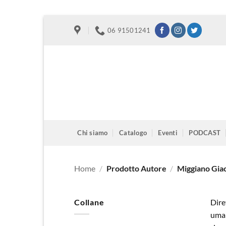
Salta
06 91501241
ai
contenuti
Chi siamo
Catalogo
Eventi
PODCAST
Home
/
Prodotto Autore
/
Miggiano Gia
Collane
Dire
uman