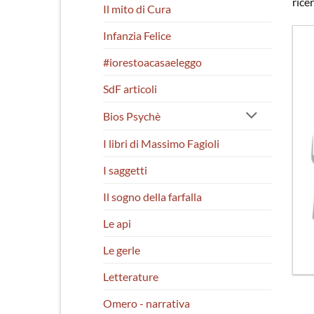
rice
Il mito di Cura
Infanzia Felice
#iorestoacasaeleggo
SdF articoli
Bios Psychè
I libri di Massimo Fagioli
I saggetti
Il sogno della farfalla
Le api
Le gerle
Letterature
Omero - narrativa