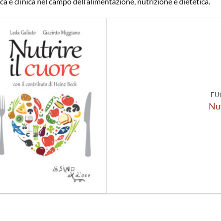
rca e clinica nel campo dell’alimentazione, nutrizione e dietetica.
Aggiungi
alla lista
dei
desideri
FU
Nut