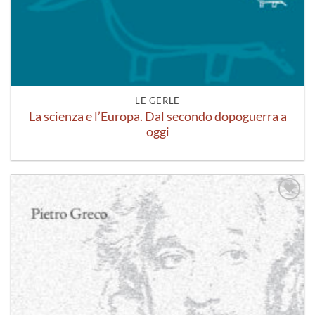
LE GERLE
La scienza e l’Europa. Dal secondo dopoguerra a
oggi
Aggiungi
alla lista
dei
desideri