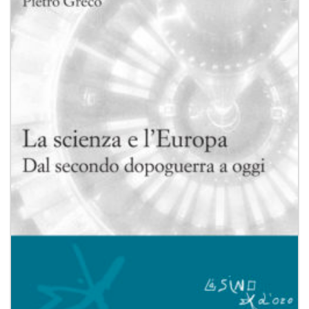
Aggiungi
alla lista
dei
desideri