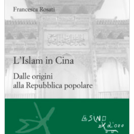
Aggiungi
alla lista
dei
desideri