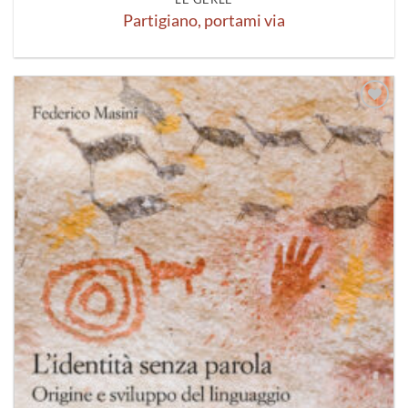
Partigiano, portami via
Aggiungi
alla lista
dei
desideri