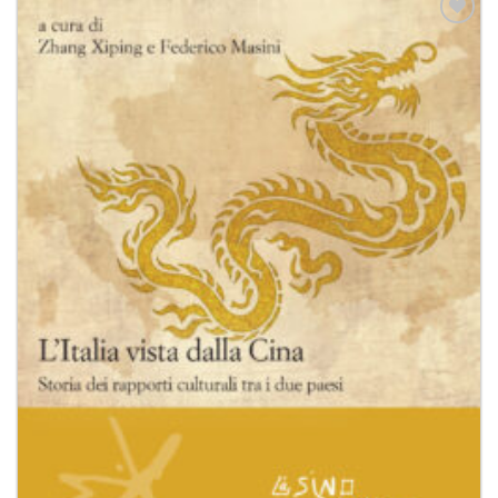
Aggiungi
alla lista
dei
desideri