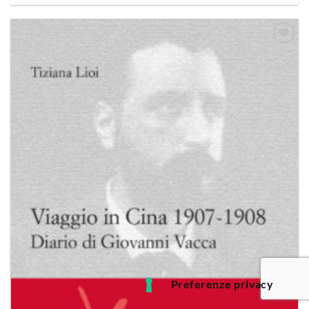
Aggiungi
alla lista
dei
desideri