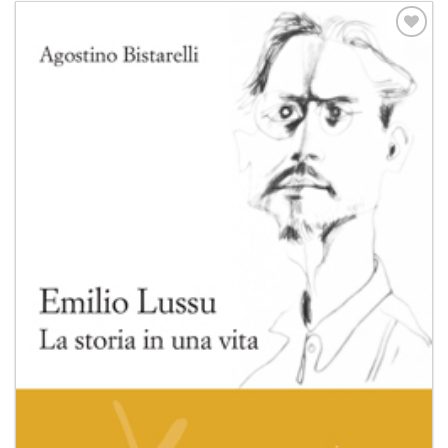
Aggiungi
alla lista
dei
desideri