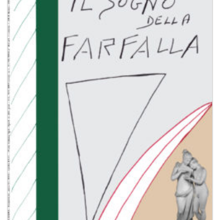
Aggiungi
alla lista
dei
desideri