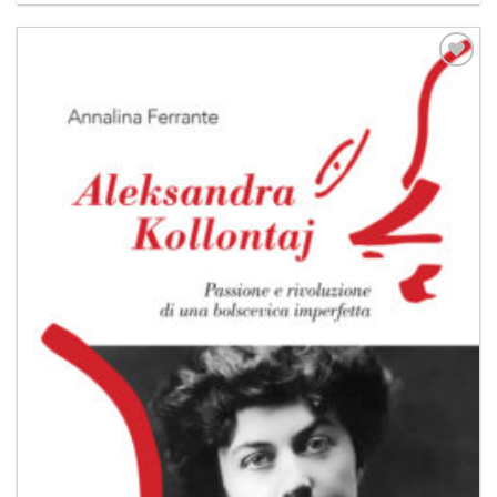
Aggiungi
alla lista
dei
desideri