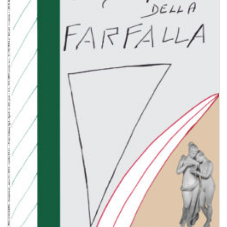
dei
desideri