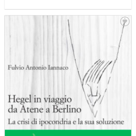
Aggiungi
alla lista
dei
desideri