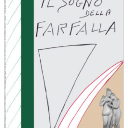
Aggiungi
alla lista
dei
desideri