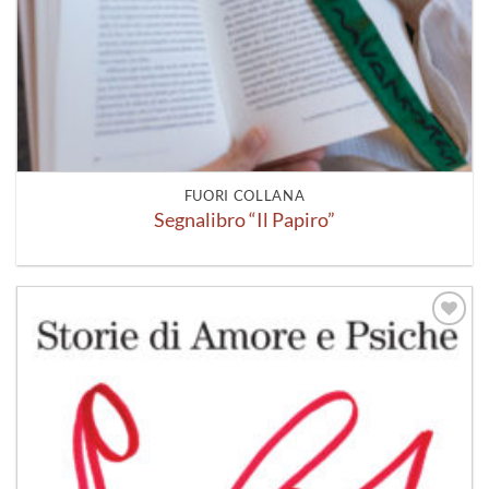
FUORI COLLANA
Segnalibro “Il Papiro”
Aggiungi
alla lista
dei
desideri