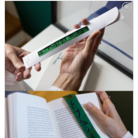
Aggiungi
alla lista
dei
desideri