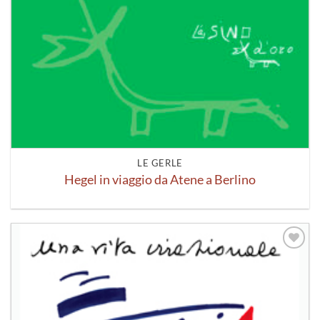
LE GERLE
Hegel in viaggio da Atene a Berlino
Aggiungi
alla lista
dei
desideri