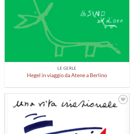
LE GERLE
Hegel in viaggio da Atene a Berlino
Aggiungi
alla lista
dei
desideri