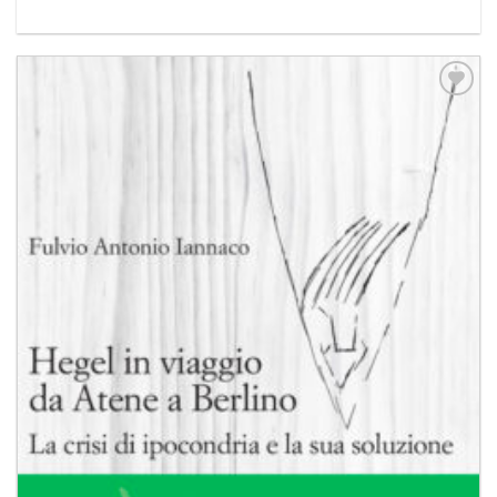
Aggiungi
alla lista
dei
desideri