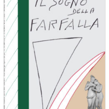
Aggiungi
alla lista
dei
desideri