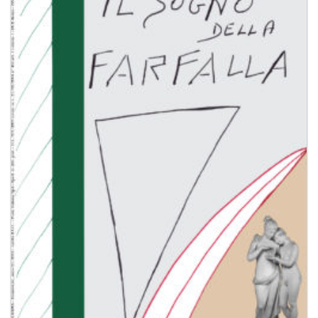
Aggiungi
alla lista
dei
desideri