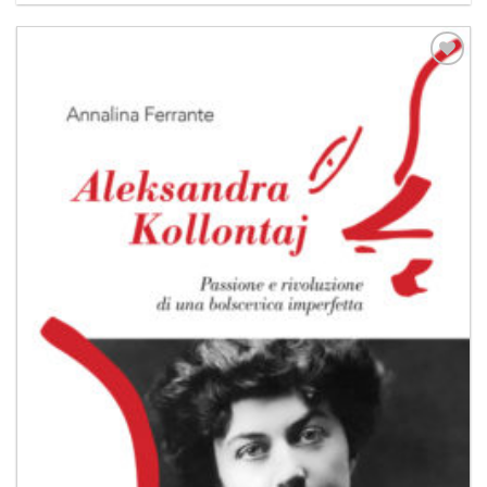
Aggiungi
alla lista
dei
desideri