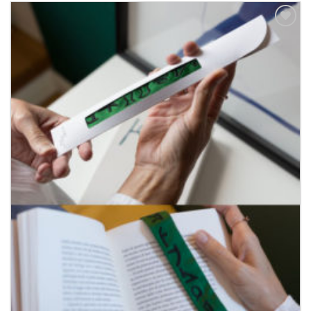
Aggiungi
alla lista
dei
desideri