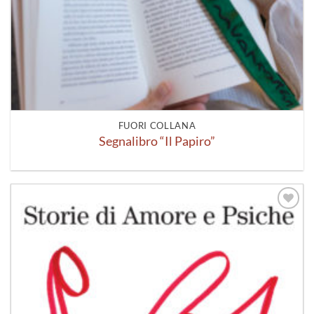
FUORI COLLANA
Segnalibro “Il Papiro”
Aggiungi
alla lista
dei
desideri