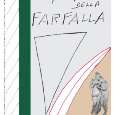
dei
desideri