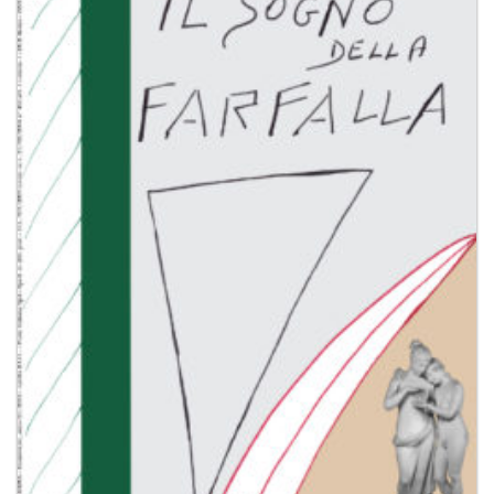
Aggiungi
alla lista
dei
desideri