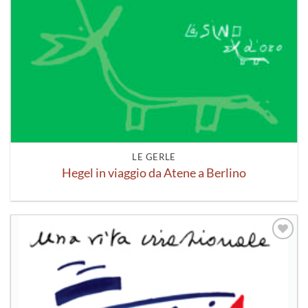
LE GERLE
Hegel in viaggio da Atene a Berlino
Aggiungi
alla lista
dei
desideri