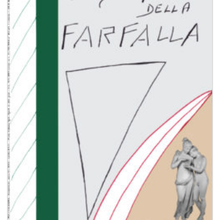
dei
desideri