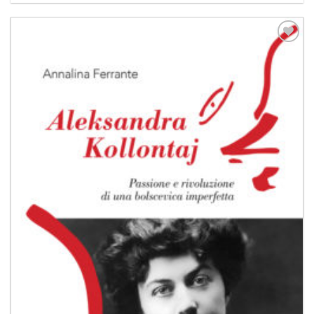
Aggiungi
alla lista
dei
desideri