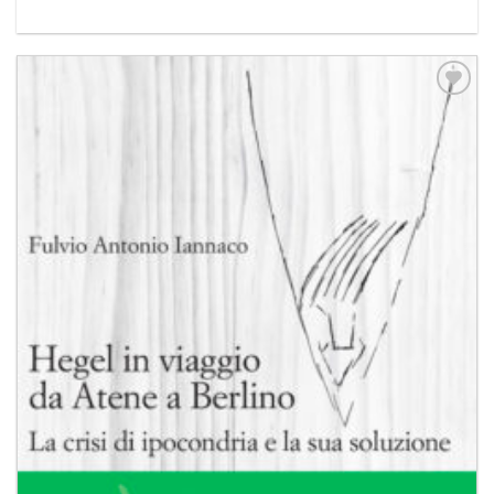
Aggiungi
alla lista
dei
desideri