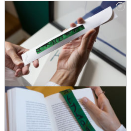
Aggiungi
alla lista
dei
desideri