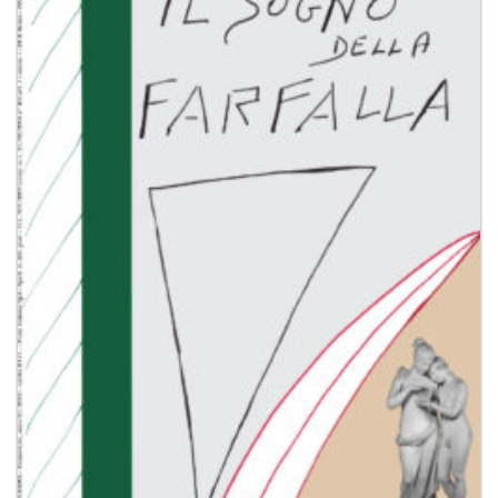
Aggiungi
alla lista
dei
desideri