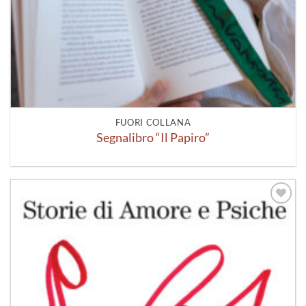
FUORI COLLANA
Segnalibro “Il Papiro”
Aggiungi
alla lista
dei
desideri