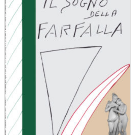
Aggiungi
alla lista
dei
desideri