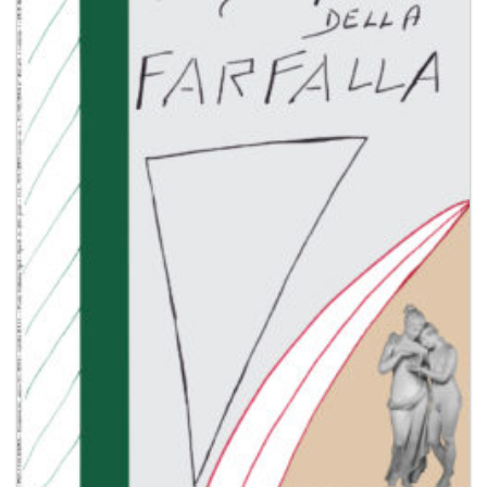
dei
desideri