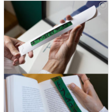
Aggiungi
alla lista
dei
desideri