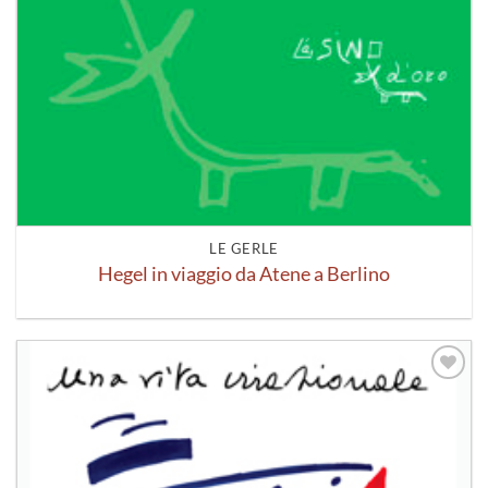
LE GERLE
Hegel in viaggio da Atene a Berlino
Aggiungi
alla lista
dei
desideri