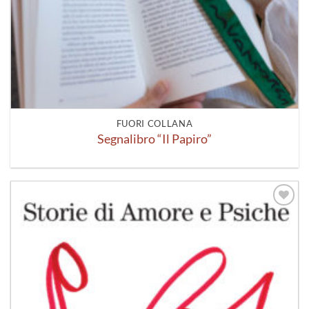
FUORI COLLANA
Segnalibro “Il Papiro”
Aggiungi
alla lista
dei
desideri