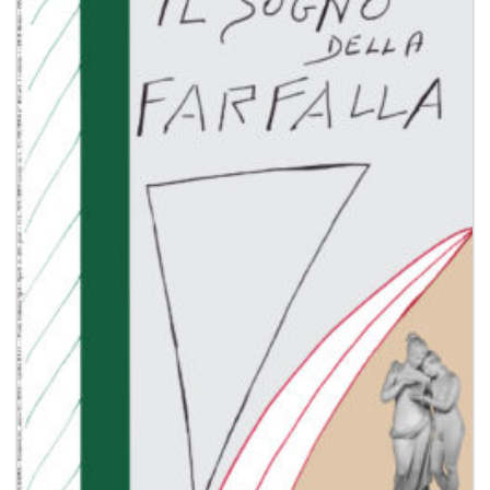
Aggiungi
alla lista
dei
desideri