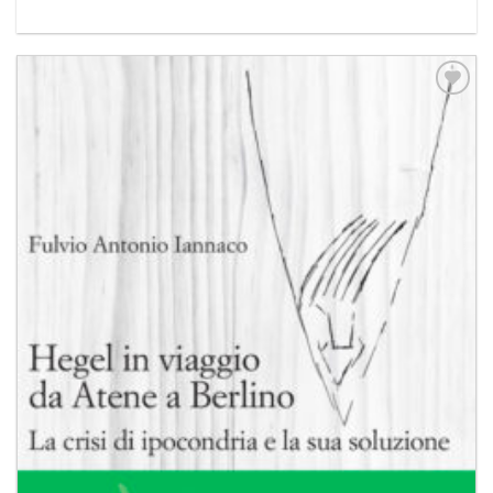
Aggiungi
alla lista
dei
desideri