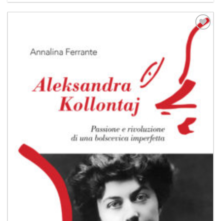
Aggiungi
alla lista
dei
desideri