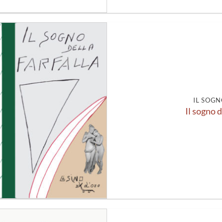
Aggiungi
alla lista
dei
desideri
IL SOGN
Il sogno d