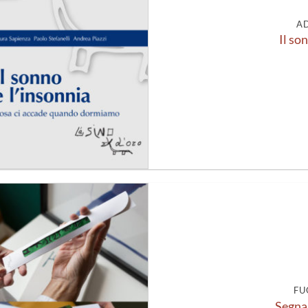
A
Il so
Aggiungi
alla lista
dei
desideri
FU
Segnal