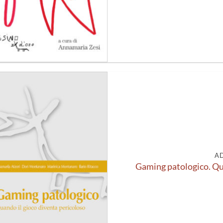
Aggiungi
alla lista
dei
desideri
A
Gaming patologico. Qua