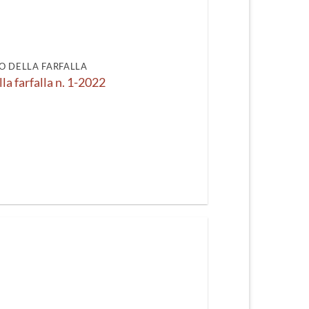
recente
O DELLA FARFALLA
lla farfalla n. 1-2022