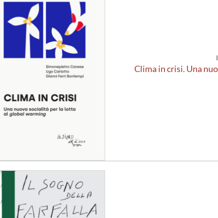
Aggiungi
alla lista
dei
desideri
Clima in crisi. Una nuov
Aggiungi
alla lista
dei
desideri