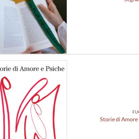
Aggiungi
alla lista
dei
desideri
FU
Storie di Amore 