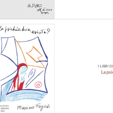
Aggiungi
alla lista
dei
desideri
I LIBRI 
La psi