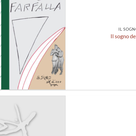
alla lista
dei
desideri
IL SOGN
Il sogno de
Aggiungi
alla lista
dei
desideri