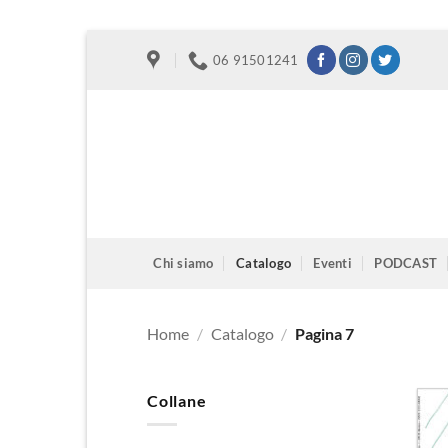
Salta
06 91501241
ai
contenuti
Chi siamo
Catalogo
Eventi
PODCAST
Home
/
Catalogo
/
Pagina 7
Collane