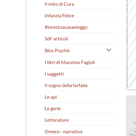
Il mito di Cura
Infanzia Felice
#iorestoacasaeleggo
SdF articoli
Bios Psychè
I libri di Massimo Fagioli
I saggetti
Il sogno della farfalla
Le api
Le gerle
Letterature
Omero - narrativa