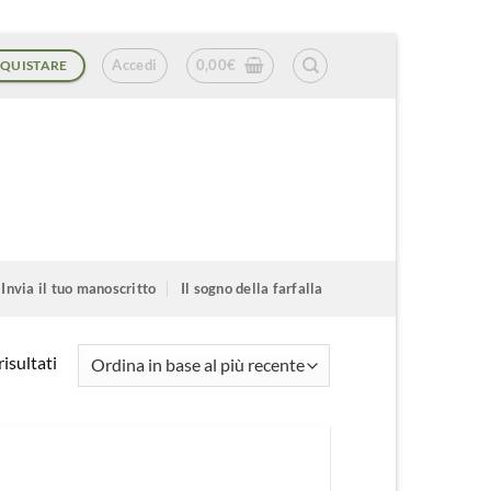
Accedi
0,00
€
QUISTARE
Invia il tuo manoscritto
Il sogno della farfalla
Ordina
isultati
in
base
al
più