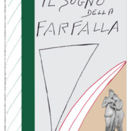
Aggiungi
alla lista
dei
desideri