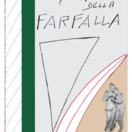
dei
desideri