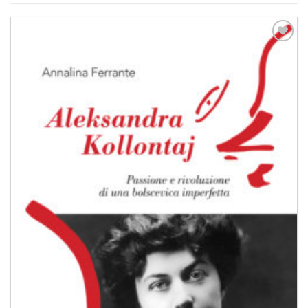
Aggiungi
alla lista
dei
desideri