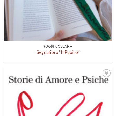
FUORI COLLANA
Segnalibro “Il Papiro”
Aggiungi
alla lista
dei
desideri