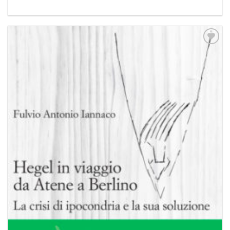
Aggiungi
alla lista
dei
desideri