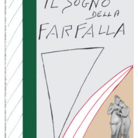
Aggiungi
alla lista
dei
desideri