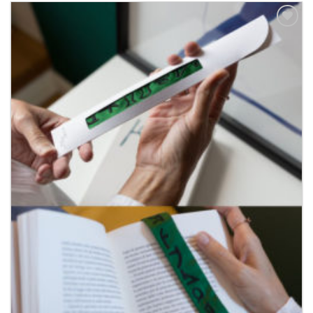
Aggiungi
alla lista
dei
desideri