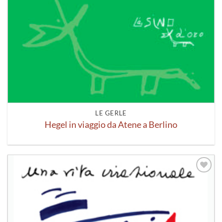
LE GERLE
Hegel in viaggio da Atene a Berlino
Aggiungi
alla lista
dei
desideri