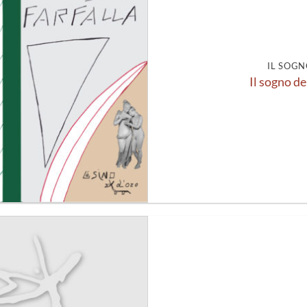
alla lista
dei
desideri
IL SOGN
Il sogno de
Aggiungi
alla lista
dei
desideri