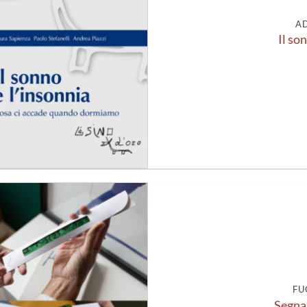
A
Il so
Aggiungi
alla lista
dei
desideri
FU
Segnal