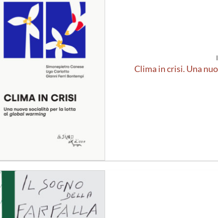
Aggiungi
alla lista
dei
desideri
Clima in crisi. Una nuov
Aggiungi
alla lista
dei
desideri