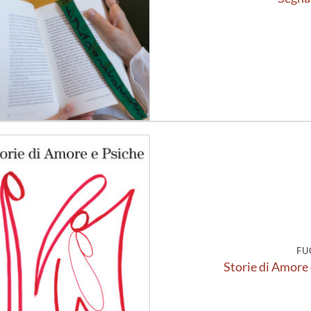
Aggiungi
alla lista
dei
desideri
FU
Storie di Amore 