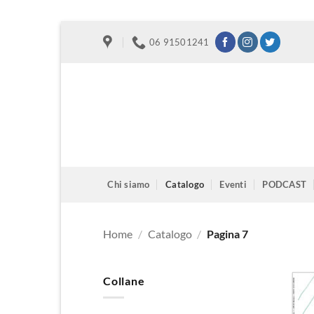
Salta
06 91501241
ai
contenuti
Chi siamo
Catalogo
Eventi
PODCAST
Home
/
Catalogo
/
Pagina 7
Collane