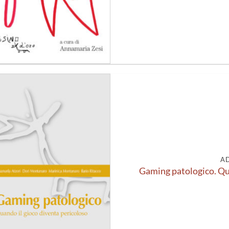
Aggiungi
alla lista
dei
desideri
A
Gaming patologico. Qua