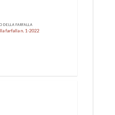
recente
O DELLA FARFALLA
lla farfalla n. 1-2022