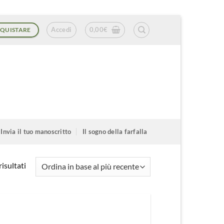
Accedi
0,00
€
QUISTARE
Invia il tuo manoscritto
Il sogno della farfalla
Ordina
isultati
in
base
al
più