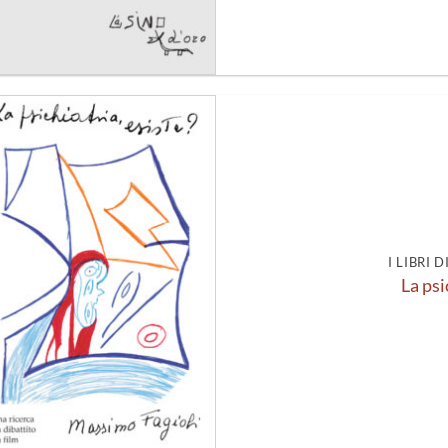
Aggiungi
alla lista
dei
desideri
I LIBRI 
La psi