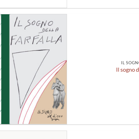
Aggiungi
alla lista
dei
desideri
IL SOGN
Il sogno d