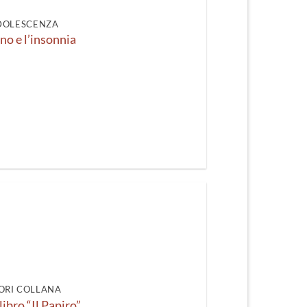
DOLESCENZA
nno e l’insonnia
ORI COLLANA
ibro “Il Papiro”