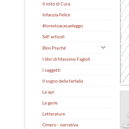
Il mito di Cura
Infanzia Felice
#iorestoacasaeleggo
SdF articoli
Bios Psychè
I libri di Massimo Fagioli
I saggetti
Il sogno della farfalla
Le api
Le gerle
Letterature
Omero - narrativa