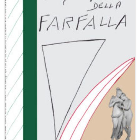
dei
desideri