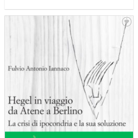
Aggiungi
alla lista
dei
desideri