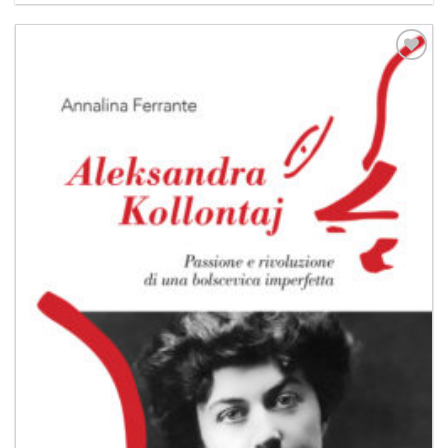
Aggiungi
alla lista
dei
desideri