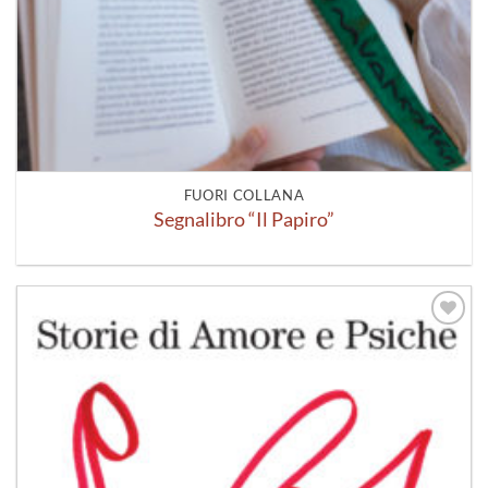
FUORI COLLANA
Segnalibro “Il Papiro”
Aggiungi
alla lista
dei
desideri