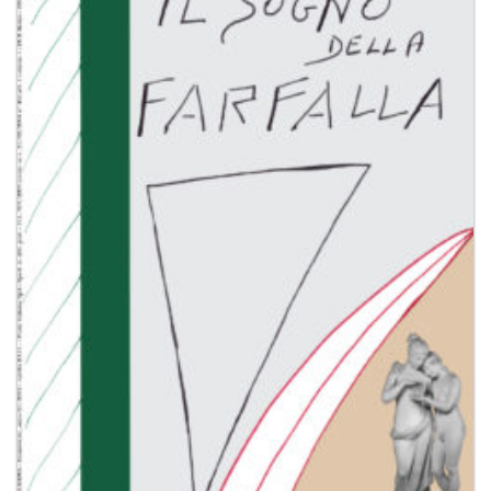
Aggiungi
alla lista
dei
desideri