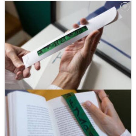
Aggiungi
alla lista
dei
desideri