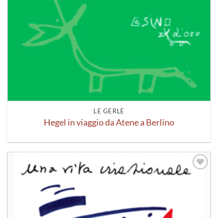
LE GERLE
Hegel in viaggio da Atene a Berlino
Aggiungi
alla lista
dei
desideri