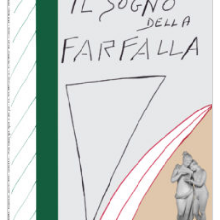
Aggiungi
alla lista
dei
desideri