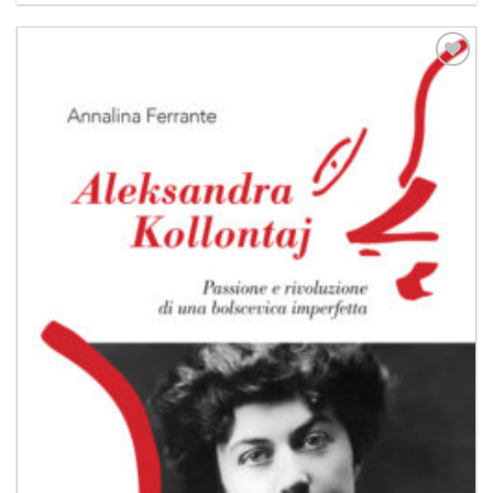
Aggiungi
alla lista
dei
desideri