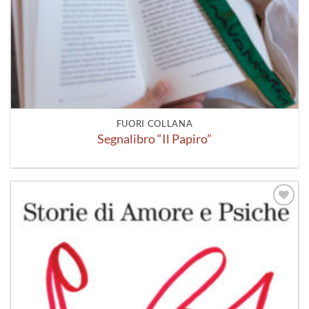
FUORI COLLANA
Segnalibro “Il Papiro”
Aggiungi
alla lista
dei
desideri