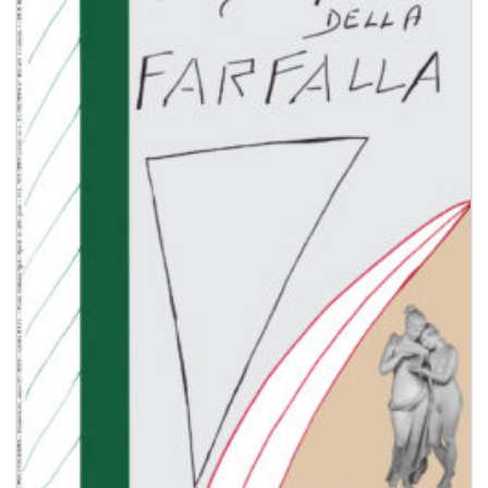
dei
desideri