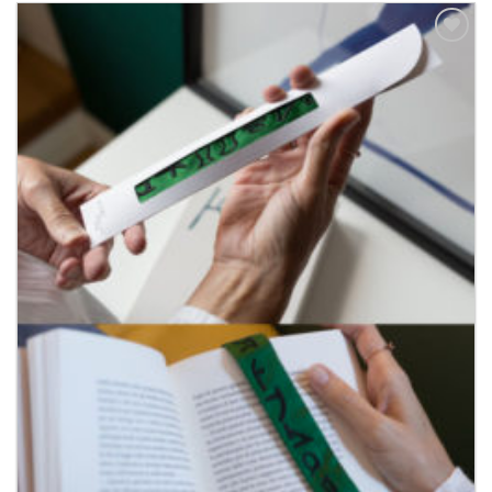
Aggiungi
alla lista
dei
desideri