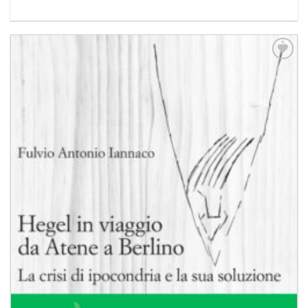
Aggiungi
alla lista
dei
desideri