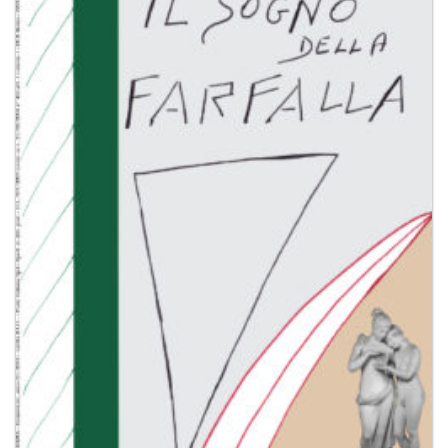
Aggiungi
alla lista
dei
desideri