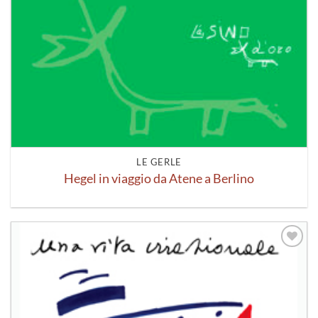
LE GERLE
Hegel in viaggio da Atene a Berlino
Aggiungi
alla lista
dei
desideri