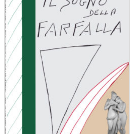
Aggiungi
alla lista
dei
desideri